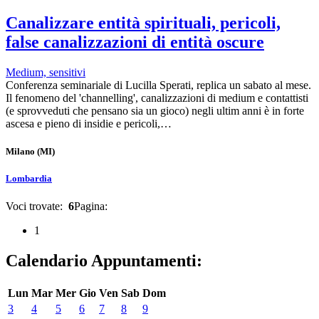
Canalizzare entità spirituali, pericoli,
false canalizzazioni di entità oscure
Medium, sensitivi
Conferenza seminariale di Lucilla Sperati, replica un sabato al mese.
Il fenomeno del 'channelling', canalizzazioni di medium e contattisti
(e sprovveduti che pensano sia un gioco) negli ultim anni è in forte
ascesa e pieno di insidie e pericoli,…
Milano
(MI)
Lombardia
Voci trovate:
6
Pagina:
1
Calendario Appuntamenti:
Lun
Mar
Mer
Gio
Ven
Sab
Dom
3
4
5
6
7
8
9