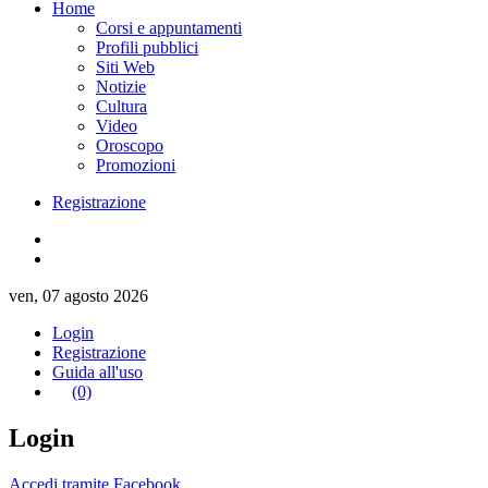
Home
Corsi e appuntamenti
Profili pubblici
Siti Web
Notizie
Cultura
Video
Oroscopo
Promozioni
Registrazione
ven, 07 agosto 2026
Login
Registrazione
Guida all'uso
(0)
Login
Accedi tramite Facebook