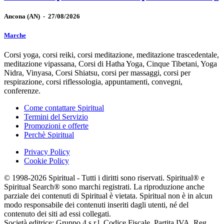
Ancona
(AN)
-
27/08/2026
Marche
Corsi yoga, corsi reiki, corsi meditazione, meditazione trascedentale,
meditazione vipassana, Corsi di Hatha Yoga, Cinque Tibetani, Yoga
Nidra, Vinyasa, Corsi Shiatsu, corsi per massaggi, corsi per
respirazione, corsi riflessologia, appuntamenti, convegni,
conferenze.
Come contattare Spiritual
Termini del Servizio
Promozioni e offerte
Perchè Spiritual
Privacy Policy
Cookie Policy
© 1998-2026 Spiritual - Tutti i diritti sono riservati. Spiritual® e
Spiritual Search® sono marchi registrati. La riproduzione anche
parziale dei contenuti di Spiritual è vietata. Spiritual non è in alcun
modo responsabile dei contenuti inseriti dagli utenti, né del
contenuto dei siti ad essi collegati.
Società editrice: Gruppo 4 s.r.l. Codice Fiscale, Partita IVA, Reg.