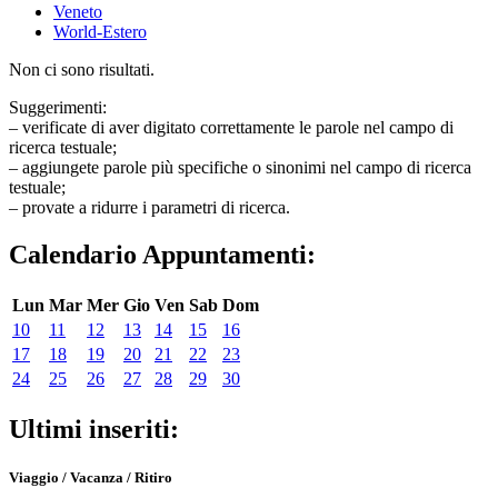
Veneto
World-Estero
Non ci sono risultati.
Suggerimenti:
– verificate di aver digitato correttamente le parole nel campo di
ricerca testuale;
– aggiungete parole più specifiche o sinonimi nel campo di ricerca
testuale;
– provate a ridurre i parametri di ricerca.
Calendario Appuntamenti:
Lun
Mar
Mer
Gio
Ven
Sab
Dom
10
11
12
13
14
15
16
17
18
19
20
21
22
23
24
25
26
27
28
29
30
Ultimi inseriti:
Viaggio / Vacanza / Ritiro