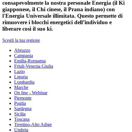
consapevolmente la nostra personale Energia (il Ki
giapponese, il Chi cinese, il Prana indiano) con
l'Energia Universale illimitata. Questo permette di
rimuovere i blocchi energetici dell’individuo e
liberare così il suo ki.
Scegli la tua regione
Abruzzo
Campania
Emilia-Romagna
Friuli-Venezia Giulia
Lazio
Liguria
Lombardia
Marche
On line - Webinar
Piemonte
Puglia
Sardegna
Sicilia
Toscana
Trentino-Alto Adige
Umbria