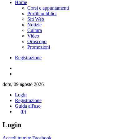
Home
Corsi e appuntamenti
Profili pubblici
Siti Web
Notizie
Cultura
Video
Oroscopo
Promozioni
Registrazione
dom, 09 agosto 2026
Login
Registrazione
Guida all'uso
(0)
Login
Accedi tramite Facebook