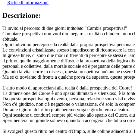
Richiedi informazioni
Descrizione:
Ti invito al percorso di due giorni intitolato "Cambia prospettiva!"
Cambiare prospettiva non vuol dire negare la realtà o chiudere un occhi
abituale.
Ogni individuo percepisce la realtà dalla propria prospettiva personale
Le convinzioni cristallizzate spesso impediscono di riconoscere la com
In grosse linee, ci sono due modi differenti di percepire se stessi e l'a
il primo, quello maggiormente diffuso, è la prospettiva della logica di
personali e collettive, dalla morale sociale ed è pregnante delle paure
Quando la vita scorre in discesa, questa prospettiva può anche essere 
Ma se ci troviamo di fronte a qualche prova da superare, questa prospe
L'altro modo di approcciarsi alla realtà è dalla prospettiva del Cuore!
La dimensione del Cuore è uno spazio illimitato e silenzioso, è la fon
Da questa prospettiva ogni evento, persona, relazione sono visti e viss
Non c'è giudizio, non c'è negazione o valutazione, c'è solo la compren
Durante i giorni del ritiro praticheremo yoga e giocheremo a teatro.
Ogni sessione ti condurrà sempre più vicino allo spazio del Cuore, aiuta
Sperimenterai un grande sollievo quando ti accorgerai che tutto scorre p
Si svolgerà questo ritiro nel centro d'Ompio, sulle colline adiacenti al 