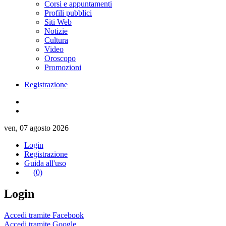
Corsi e appuntamenti
Profili pubblici
Siti Web
Notizie
Cultura
Video
Oroscopo
Promozioni
Registrazione
ven, 07 agosto 2026
Login
Registrazione
Guida all'uso
(0)
Login
Accedi tramite Facebook
Accedi tramite Google