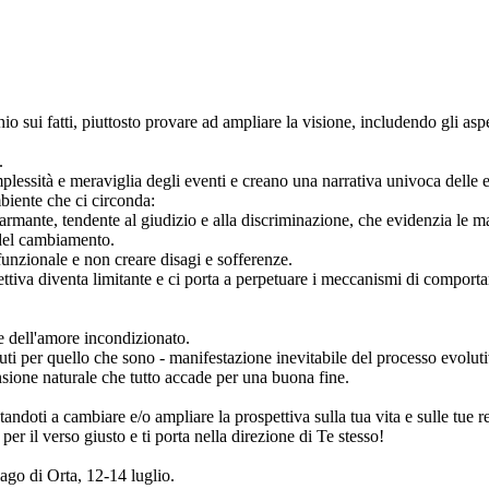
o sui fatti, piuttosto provare ad ampliare la visione, includendo gli asp
.
plessità e meraviglia degli eventi e creano una narrativa univoca delle e
mbiente che ci circonda:
sarmante, tendente al giudizio e alla discriminazione, che evidenzia le ma
 del cambiamento.
funzionale e non creare disagi e sofferenze.
ttiva diventa limitante e ci porta a perpetuare i meccanismi di comport
te dell'amore incondizionato.
uti per quello che sono - manifestazione inevitabile del processo evolut
sione naturale che tutto accade per una buona fine.
ndoti a cambiare e/o ampliare la prospettiva sulla tua vita e sulle tue re
er il verso giusto e ti porta nella direzione di Te stesso!
lago di Orta, 12-14 luglio.