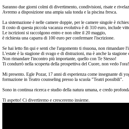
Saranno due giorni colmi di divertimento, condivisioni, risate e rivelaz
Avremo a disposizione una ampia sala tonda e la piscina fresca.
La sistemazione è nelle camere doppie, per le camere singole è richie
Il costo di questa piccola vacanza evolutiva è di 310 euro, include vitto
Le iscrizioni si raccolgono entro e non oltre il 20 maggio,
è richiesta una caparra di 100 euro per confermare l'iscrizione.
Se hai letto fin qui e senti che l'argomento ti risuona, non rimandare l'i
L'estate è la stagione di svago e di distrazioni, ma è anche la stagione 
Non rimandare l'incontro più importante, quello con Te Stesso!
Ti condurrò nella scoperta della prospettiva del Cuore, non vedo l'ora!
Mi presento. Egle Pozar, 17 anni di esperienza come insegnante di yog
formazione in Teatro counseling presso la scuola "Teatri possibili".
Sono in continua ricerca e studio della natura umana, e credo profon
Ti aspetto! Ci divertiremo e cresceremo insieme.