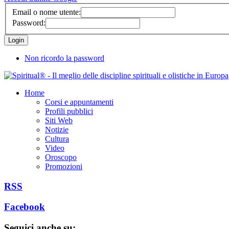
Email o nome utente:
Password:
Non ricordo la password
Home
Corsi e appuntamenti
Profili pubblici
Siti Web
Notizie
Cultura
Video
Oroscopo
Promozioni
RSS
Facebook
Seguici anche su: