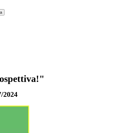
ca
ospettiva!"
7/2024