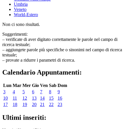
Umbria
Veneto
World-Estero
Non ci sono risultati.
Suggerimenti:
– verificate di aver digitato correttamente le parole nel campo di
ricerca testuale;
– aggiungete parole più specifiche o sinonimi nel campo di ricerca
testuale;
– provate a ridurre i parametri di ricerca.
Calendario Appuntamenti:
Lun
Mar
Mer
Gio
Ven
Sab
Dom
3
4
5
6
7
8
9
10
11
12
13
14
15
16
17
18
19
20
21
22
23
Ultimi inseriti: