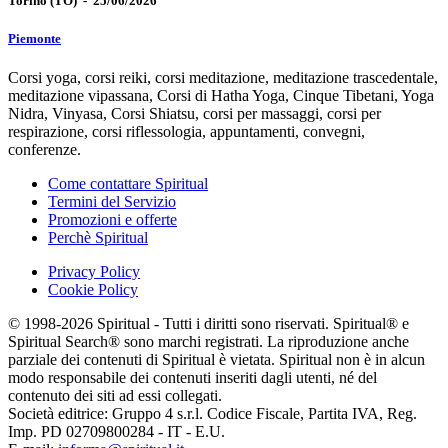
Torino
(TO)
-
25/06/2026
Piemonte
Corsi yoga, corsi reiki, corsi meditazione, meditazione trascedentale,
meditazione vipassana, Corsi di Hatha Yoga, Cinque Tibetani, Yoga
Nidra, Vinyasa, Corsi Shiatsu, corsi per massaggi, corsi per
respirazione, corsi riflessologia, appuntamenti, convegni,
conferenze.
Come contattare Spiritual
Termini del Servizio
Promozioni e offerte
Perchè Spiritual
Privacy Policy
Cookie Policy
© 1998-2026 Spiritual - Tutti i diritti sono riservati. Spiritual® e
Spiritual Search® sono marchi registrati. La riproduzione anche
parziale dei contenuti di Spiritual è vietata. Spiritual non è in alcun
modo responsabile dei contenuti inseriti dagli utenti, né del
contenuto dei siti ad essi collegati.
Società editrice: Gruppo 4 s.r.l. Codice Fiscale, Partita IVA, Reg.
Imp. PD 02709800284 - IT - E.U.