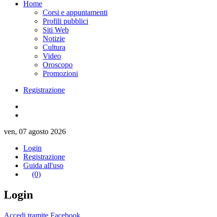
Home
Corsi e appuntamenti
Profili pubblici
Siti Web
Notizie
Cultura
Video
Oroscopo
Promozioni
Registrazione
ven, 07 agosto 2026
Login
Registrazione
Guida all'uso
(0)
Login
Accedi tramite Facebook