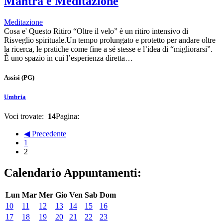
Mantra e Meditazione
Meditazione
Cosa e' Questo Ritiro “Oltre il velo” è un ritiro intensivo di
Risveglio spirituale.Un tempo prolungato e protetto per andare oltre
la ricerca, le pratiche come fine a sé stesse e l’idea di “migliorarsi”.
È uno spazio in cui l’esperienza diretta…
Assisi
(PG)
Umbria
Voci trovate:
14
Pagina:
◀ Precedente
1
2
Calendario Appuntamenti:
Lun
Mar
Mer
Gio
Ven
Sab
Dom
10
11
12
13
14
15
16
17
18
19
20
21
22
23