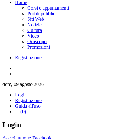
Home
Corsi e appuntamenti
Profili pubblici
Siti Web
Notizie
Cultura
Video
Oroscopo
Promozioni
Registrazione
dom, 09 agosto 2026
Login
Registrazione
Guida all'uso
(0)
Login
Accedi tramite Facebook