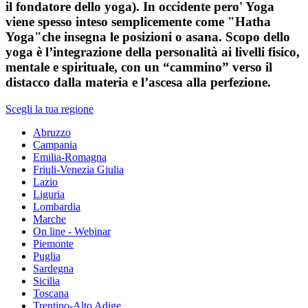
il fondatore dello yoga). In occidente pero' Yoga
viene spesso inteso semplicemente come "Hatha
Yoga"che insegna le posizioni o asana. Scopo dello
yoga è l’integrazione della personalità ai livelli fisico,
mentale e spirituale, con un “cammino” verso il
distacco dalla materia e l’ascesa alla perfezione.
Scegli la tua regione
Abruzzo
Campania
Emilia-Romagna
Friuli-Venezia Giulia
Lazio
Liguria
Lombardia
Marche
On line - Webinar
Piemonte
Puglia
Sardegna
Sicilia
Toscana
Trentino-Alto Adige