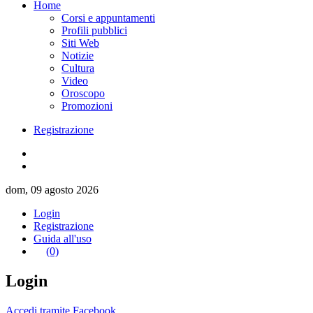
Home
Corsi e appuntamenti
Profili pubblici
Siti Web
Notizie
Cultura
Video
Oroscopo
Promozioni
Registrazione
dom, 09 agosto 2026
Login
Registrazione
Guida all'uso
(0)
Login
Accedi tramite Facebook