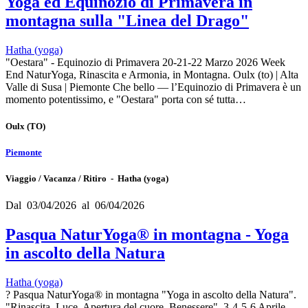
Yoga ed Equinozio di Primavera in
montagna sulla "Linea del Drago"
Hatha (yoga)
"Oestara" - Equinozio di Primavera 20-21-22 Marzo 2026 Week
End NaturYoga, Rinascita e Armonia, in Montagna. Oulx (to) | Alta
Valle di Susa | Piemonte Che bello — l’Equinozio di Primavera è un
momento potentissimo, e "Oestara" porta con sé tutta…
Oulx
(TO)
Piemonte
Viaggio / Vacanza / Ritiro - Hatha (yoga)
Dal 03/04/2026 al 06/04/2026
Pasqua NaturYoga® in montagna - Yoga
in ascolto della Natura
Hatha (yoga)
? Pasqua NaturYoga® in montagna "Yoga in ascolto della Natura".
"Rinascita, Luce, Apertura del cuore, Benessere". 3-4-5-6 Aprile