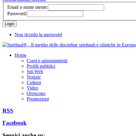
Email o nome utente:
Password:
Non ricordo la password
Home
Corsi e appuntamenti
Profili pubblici
Siti Web
Notizie
Cultura
Video
Oroscopo
Promozioni
RSS
Facebook
Seguici anche su: