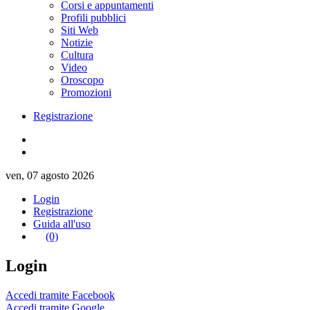
Corsi e appuntamenti
Profili pubblici
Siti Web
Notizie
Cultura
Video
Oroscopo
Promozioni
Registrazione
ven, 07 agosto 2026
Login
Registrazione
Guida all'uso
(0)
Login
Accedi tramite Facebook
Accedi tramite Google