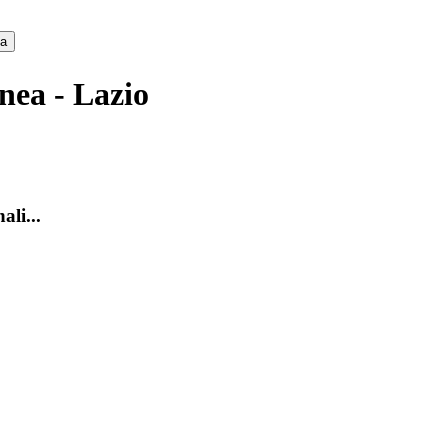
ca
nea - Lazio
ali...