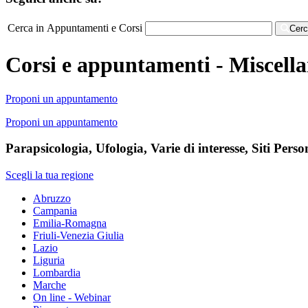
Cerca in Appuntamenti e Corsi
Cer
Corsi e appuntamenti - Miscella
Proponi un appuntamento
Proponi un appuntamento
Parapsicologia, Ufologia, Varie di interesse, Siti Person
Scegli la tua regione
Abruzzo
Campania
Emilia-Romagna
Friuli-Venezia Giulia
Lazio
Liguria
Lombardia
Marche
On line - Webinar