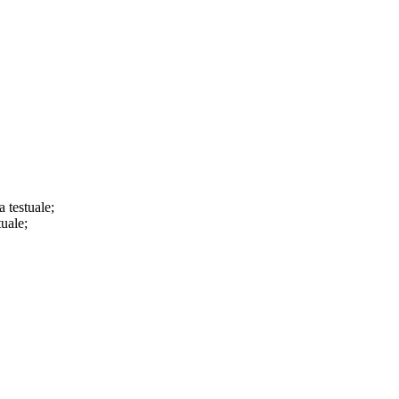
a testuale;
tuale;