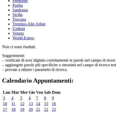
Piemonte
Puglia
Sardegna
Sicilia
Toscana
Trentino-Alto Adige
Umbria
Veneto
World-Estero
Non ci sono risultati.
Suggerimenti:
– verificate di aver digitato correttamente le parole nel campo di ricerc
– aggiungete parole più specifiche o sinonimi nel campo di ricerca tes
– provate a ridurre i parametri di ricerca.
Calendario Appuntamenti:
Lun
Mar
Mer
Gio
Ven
Sab
Dom
3
4
5
6
7
8
9
10
11
12
13
14
15
16
17
18
19
20
21
22
23