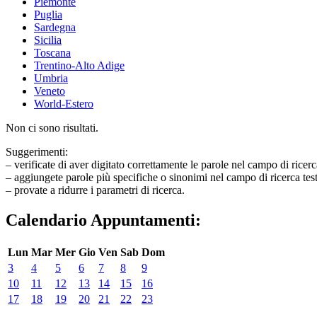
Piemonte
Puglia
Sardegna
Sicilia
Toscana
Trentino-Alto Adige
Umbria
Veneto
World-Estero
Non ci sono risultati.
Suggerimenti:
– verificate di aver digitato correttamente le parole nel campo di ricerc
– aggiungete parole più specifiche o sinonimi nel campo di ricerca tes
– provate a ridurre i parametri di ricerca.
Calendario Appuntamenti:
Lun
Mar
Mer
Gio
Ven
Sab
Dom
3
4
5
6
7
8
9
10
11
12
13
14
15
16
17
18
19
20
21
22
23