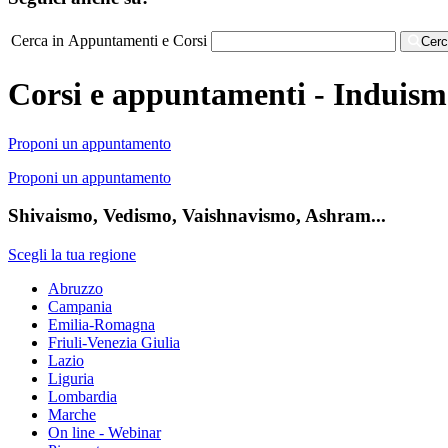
Cerca in Appuntamenti e Corsi
Cer
Corsi e appuntamenti - Induis
Proponi un appuntamento
Proponi un appuntamento
Shivaismo, Vedismo, Vaishnavismo, Ashram...
Scegli la tua regione
Abruzzo
Campania
Emilia-Romagna
Friuli-Venezia Giulia
Lazio
Liguria
Lombardia
Marche
On line - Webinar