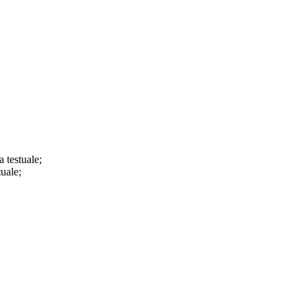
a testuale;
tuale;