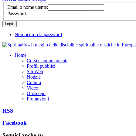
Email o nome utente:
Password:
Non ricordo la password
Home
Corsi e appuntamenti
Profili pubblici
Siti Web
Notizie
Cultura
Video
Oroscopo
Promozioni
RSS
Facebook
Seguici anche su: