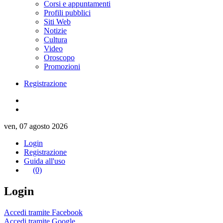
Corsi e appuntamenti
Profili pubblici
Siti Web
Notizie
Cultura
Video
Oroscopo
Promozioni
Registrazione
ven, 07 agosto 2026
Login
Registrazione
Guida all'uso
(0)
Login
Accedi tramite Facebook
Accedi tramite Google