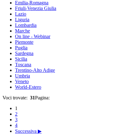
Emilia-Romagna
Friuli-Venezia Giulia
Lazio
Liguria
Lombardia
Marche
On line - Webinar
Piemonte
Puglia
Sardegna
Sicilia
Toscana
Trentino-Alto Adige
Umbria
Veneto
World-Estero
Voci trovate:
31
Pagina:
1
2
3
4
Successiva ▶