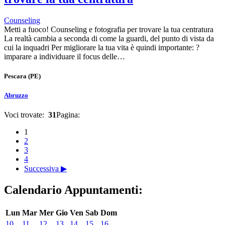
Counseling
Metti a fuoco! Counseling e fotografia per trovare la tua centratura
La realtà cambia a seconda di come la guardi, del punto di vista da
cui la inquadri Per migliorare la tua vita è quindi importante: ?
imparare a individuare il focus delle…
Pescara
(PE)
Abruzzo
Voci trovate:
31
Pagina:
1
2
3
4
Successiva ▶
Calendario Appuntamenti:
Lun
Mar
Mer
Gio
Ven
Sab
Dom
10
11
12
13
14
15
16