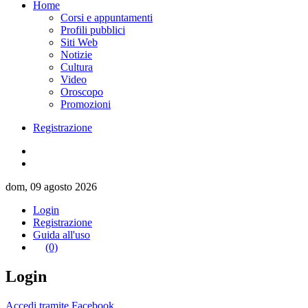
Home
Corsi e appuntamenti
Profili pubblici
Siti Web
Notizie
Cultura
Video
Oroscopo
Promozioni
Registrazione
dom, 09 agosto 2026
Login
Registrazione
Guida all'uso
(0)
Login
Accedi tramite Facebook