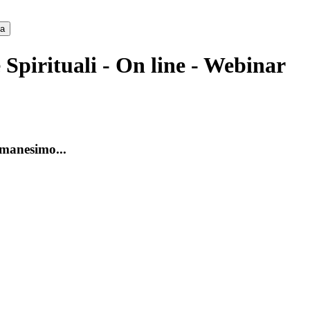
ca
 Spirituali - On line - Webinar
amanesimo...