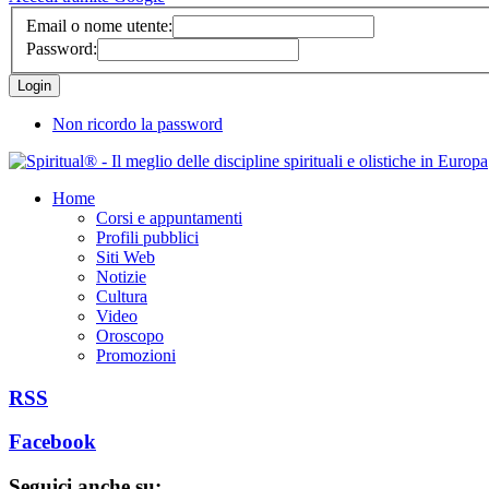
Email o nome utente:
Password:
Non ricordo la password
Home
Corsi e appuntamenti
Profili pubblici
Siti Web
Notizie
Cultura
Video
Oroscopo
Promozioni
RSS
Facebook
Seguici anche su: