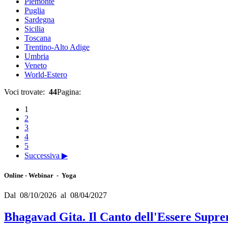
Piemonte
Puglia
Sardegna
Sicilia
Toscana
Trentino-Alto Adige
Umbria
Veneto
World-Estero
Voci trovate:
44
Pagina:
1
2
3
4
5
Successiva ▶
Online - Webinar - Yoga
Dal 08/10/2026 al 08/04/2027
Bhagavad Gita. Il Canto dell'Essere Supr