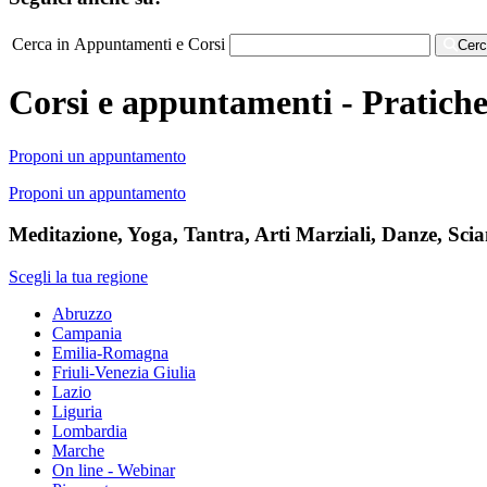
Cerca in Appuntamenti e Corsi
Cer
Corsi e appuntamenti - Pratiche
Proponi un appuntamento
Proponi un appuntamento
Meditazione, Yoga, Tantra, Arti Marziali, Danze, Sci
Scegli la tua regione
Abruzzo
Campania
Emilia-Romagna
Friuli-Venezia Giulia
Lazio
Liguria
Lombardia
Marche
On line - Webinar