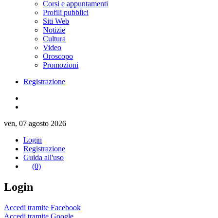
Corsi e appuntamenti
Profili pubblici
Siti Web
Notizie
Cultura
Video
Oroscopo
Promozioni
Registrazione
ven, 07 agosto 2026
Login
Registrazione
Guida all'uso
(0)
Login
Accedi tramite Facebook
Accedi tramite Google