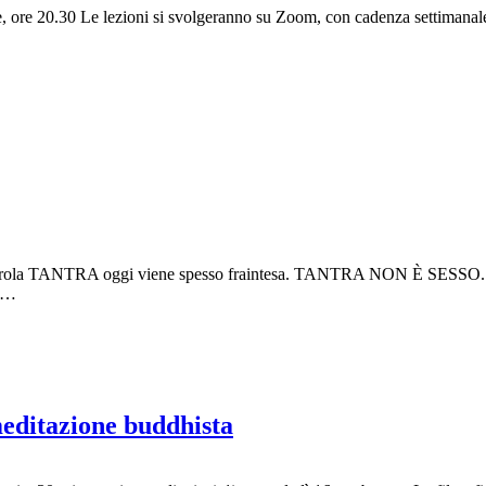
e, ore 20.30 Le lezioni si svolgeranno su Zoom, con cadenza settimanale.
 oggi viene spesso fraintesa. TANTRA NON È SESSO. Molti lo co
di…
 meditazione buddhista