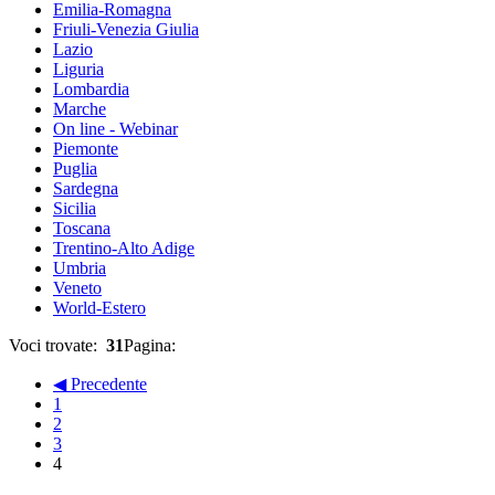
Emilia-Romagna
Friuli-Venezia Giulia
Lazio
Liguria
Lombardia
Marche
On line - Webinar
Piemonte
Puglia
Sardegna
Sicilia
Toscana
Trentino-Alto Adige
Umbria
Veneto
World-Estero
Voci trovate:
31
Pagina:
◀ Precedente
1
2
3
4