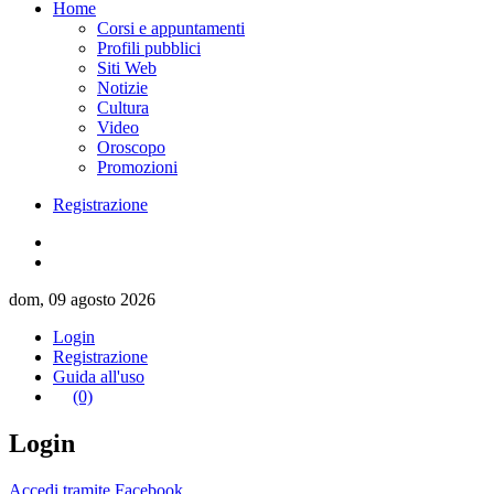
Home
Corsi e appuntamenti
Profili pubblici
Siti Web
Notizie
Cultura
Video
Oroscopo
Promozioni
Registrazione
dom, 09 agosto 2026
Login
Registrazione
Guida all'uso
(0)
Login
Accedi tramite Facebook