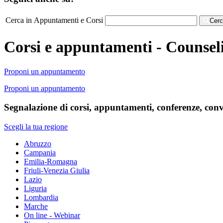
Cerca in Appuntamenti e Corsi
Cer
Corsi e appuntamenti - Counsel
Proponi un appuntamento
Proponi un appuntamento
Segnalazione di corsi, appuntamenti, conferenze, conve
Scegli la tua regione
Abruzzo
Campania
Emilia-Romagna
Friuli-Venezia Giulia
Lazio
Liguria
Lombardia
Marche
On line - Webinar