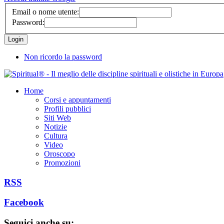
Email o nome utente:
Password:
Non ricordo la password
Home
Corsi e appuntamenti
Profili pubblici
Siti Web
Notizie
Cultura
Video
Oroscopo
Promozioni
RSS
Facebook
Seguici anche su: