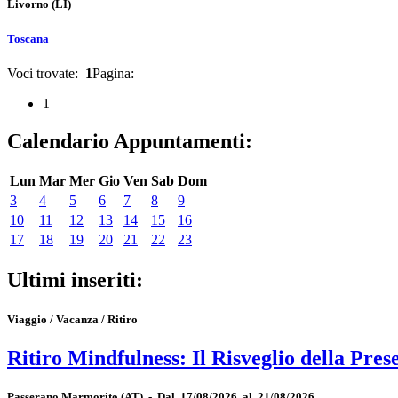
Livorno
(LI)
Toscana
Voci trovate:
1
Pagina:
1
Calendario Appuntamenti:
Lun
Mar
Mer
Gio
Ven
Sab
Dom
3
4
5
6
7
8
9
10
11
12
13
14
15
16
17
18
19
20
21
22
23
Ultimi inseriti:
Viaggio / Vacanza / Ritiro
Ritiro Mindfulness: Il Risveglio della Pres
Passerano Marmorito
(AT)
-
Dal 17/08/2026 al 21/08/2026