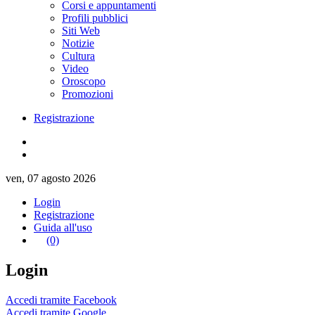
Corsi e appuntamenti
Profili pubblici
Siti Web
Notizie
Cultura
Video
Oroscopo
Promozioni
Registrazione
ven, 07 agosto 2026
Login
Registrazione
Guida all'uso
(0)
Login
Accedi tramite Facebook
Accedi tramite Google