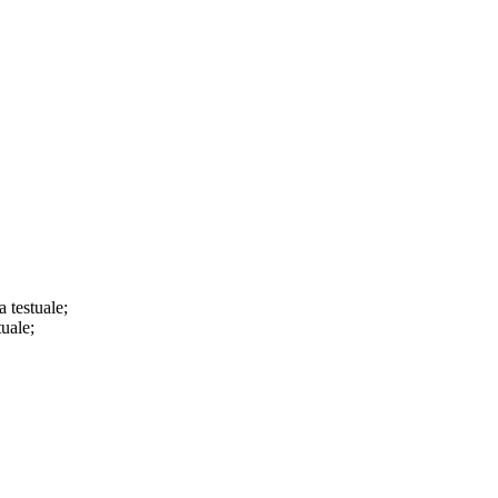
a testuale;
tuale;