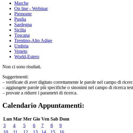
Marche
On line - Webinar
Piemonte
Puglia
Sardegna
Sicilia
Toscana
Trentino-Alto Adige
Umbria
Veneto
World-Estero
Non ci sono risultati.
Suggerimenti:
– verificate di aver digitato correttamente le parole nel campo di ricerc
– aggiungete parole più specifiche o sinonimi nel campo di ricerca tes
– provate a ridurre i parametri di ricerca.
Calendario Appuntamenti:
Lun
Mar
Mer
Gio
Ven
Sab
Dom
3
4
5
6
7
8
9
10
11
12
13
14
15
16