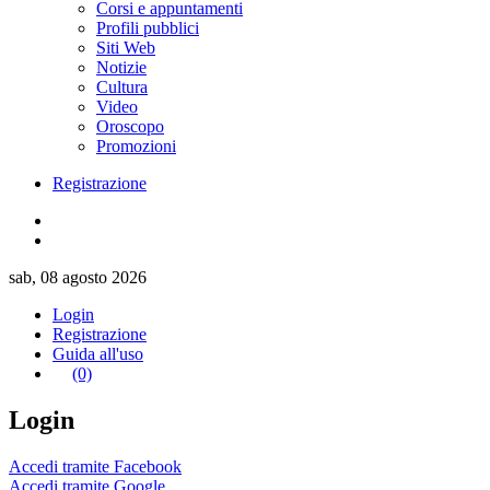
Corsi e appuntamenti
Profili pubblici
Siti Web
Notizie
Cultura
Video
Oroscopo
Promozioni
Registrazione
sab, 08 agosto 2026
Login
Registrazione
Guida all'uso
(0)
Login
Accedi tramite Facebook
Accedi tramite Google