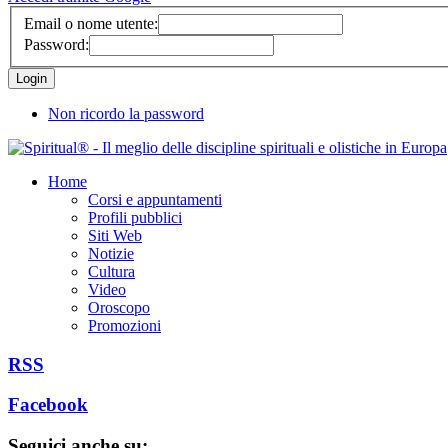
Email o nome utente:
Password:
Non ricordo la password
Home
Corsi e appuntamenti
Profili pubblici
Siti Web
Notizie
Cultura
Video
Oroscopo
Promozioni
RSS
Facebook
Seguici anche su: