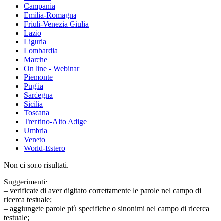
Campania
Emilia-Romagna
Friuli-Venezia Giulia
Lazio
Liguria
Lombardia
Marche
On line - Webinar
Piemonte
Puglia
Sardegna
Sicilia
Toscana
Trentino-Alto Adige
Umbria
Veneto
World-Estero
Non ci sono risultati.
Suggerimenti:
– verificate di aver digitato correttamente le parole nel campo di
ricerca testuale;
– aggiungete parole più specifiche o sinonimi nel campo di ricerca
testuale;