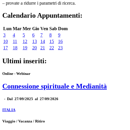
– provate a ridurre i parametri di ricerca.
Calendario Appuntamenti:
Lun
Mar
Mer
Gio
Ven
Sab
Dom
3
4
5
6
7
8
9
10
11
12
13
14
15
16
17
18
19
20
21
22
23
Ultimi inseriti:
Online - Webinar
Connessione spirituale e Medianità
-
Dal 27/09/2025 al 27/09/2026
ITALIA
Viaggio / Vacanza / Ritiro