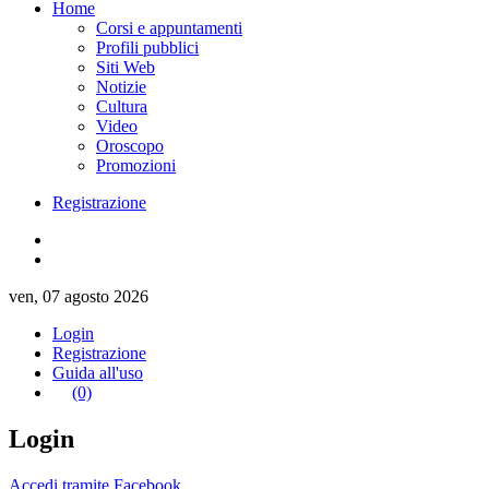
Home
Corsi e appuntamenti
Profili pubblici
Siti Web
Notizie
Cultura
Video
Oroscopo
Promozioni
Registrazione
ven, 07 agosto 2026
Login
Registrazione
Guida all'uso
(0)
Login
Accedi tramite Facebook