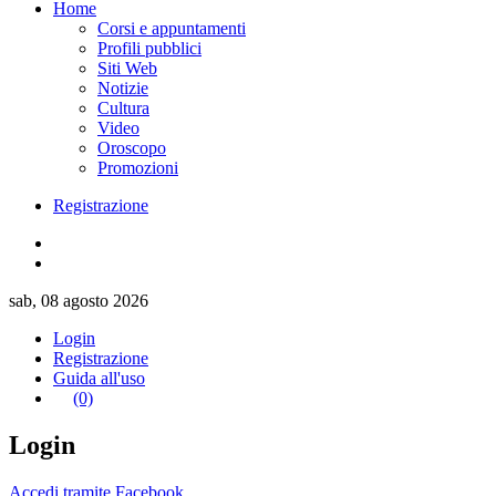
Home
Corsi e appuntamenti
Profili pubblici
Siti Web
Notizie
Cultura
Video
Oroscopo
Promozioni
Registrazione
sab, 08 agosto 2026
Login
Registrazione
Guida all'uso
(0)
Login
Accedi tramite Facebook