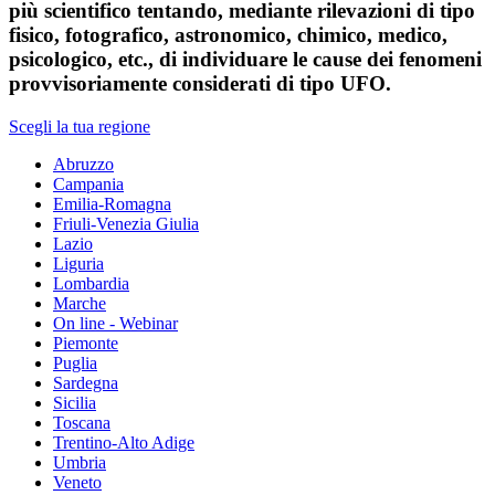
più scientifico tentando, mediante rilevazioni di tipo
fisico, fotografico, astronomico, chimico, medico,
psicologico, etc., di individuare le cause dei fenomeni
provvisoriamente considerati di tipo UFO.
Scegli la tua regione
Abruzzo
Campania
Emilia-Romagna
Friuli-Venezia Giulia
Lazio
Liguria
Lombardia
Marche
On line - Webinar
Piemonte
Puglia
Sardegna
Sicilia
Toscana
Trentino-Alto Adige
Umbria
Veneto