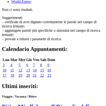
World-Estero
Non ci sono risultati.
Suggerimenti:
– verificate di aver digitato correttamente le parole nel campo di
ricerca testuale;
– aggiungete parole più specifiche o sinonimi nel campo di ricerca
testuale;
– provate a ridurre i parametri di ricerca.
Calendario Appuntamenti:
Lun
Mar
Mer
Gio
Ven
Sab
Dom
3
4
5
6
7
8
9
10
11
12
13
14
15
16
17
18
19
20
21
22
23
Ultimi inseriti:
Viaggio / Vacanza / Ritiro