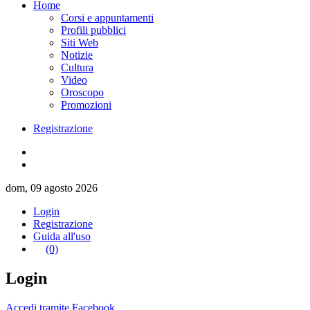
Home
Corsi e appuntamenti
Profili pubblici
Siti Web
Notizie
Cultura
Video
Oroscopo
Promozioni
Registrazione
dom, 09 agosto 2026
Login
Registrazione
Guida all'uso
(0)
Login
Accedi tramite Facebook