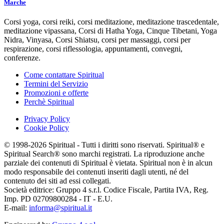
Marche
Corsi yoga, corsi reiki, corsi meditazione, meditazione trascedentale,
meditazione vipassana, Corsi di Hatha Yoga, Cinque Tibetani, Yoga
Nidra, Vinyasa, Corsi Shiatsu, corsi per massaggi, corsi per
respirazione, corsi riflessologia, appuntamenti, convegni,
conferenze.
Come contattare Spiritual
Termini del Servizio
Promozioni e offerte
Perchè Spiritual
Privacy Policy
Cookie Policy
© 1998-2026 Spiritual - Tutti i diritti sono riservati. Spiritual® e
Spiritual Search® sono marchi registrati. La riproduzione anche
parziale dei contenuti di Spiritual è vietata. Spiritual non è in alcun
modo responsabile dei contenuti inseriti dagli utenti, né del
contenuto dei siti ad essi collegati.
Società editrice: Gruppo 4 s.r.l. Codice Fiscale, Partita IVA, Reg.
Imp. PD 02709800284 - IT - E.U.
E-mail:
informa@spiritual.it