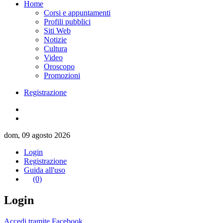
Home
Corsi e appuntamenti
Profili pubblici
Siti Web
Notizie
Cultura
Video
Oroscopo
Promozioni
Registrazione
dom, 09 agosto 2026
Login
Registrazione
Guida all'uso
(0)
Login
Accedi tramite Facebook