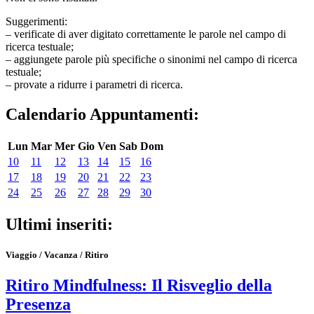
Suggerimenti:
– verificate di aver digitato correttamente le parole nel campo di
ricerca testuale;
– aggiungete parole più specifiche o sinonimi nel campo di ricerca
testuale;
– provate a ridurre i parametri di ricerca.
Calendario Appuntamenti:
Lun
Mar
Mer
Gio
Ven
Sab
Dom
10
11
12
13
14
15
16
17
18
19
20
21
22
23
24
25
26
27
28
29
30
Ultimi inseriti:
Viaggio / Vacanza / Ritiro
Ritiro Mindfulness: Il Risveglio della
Presenza