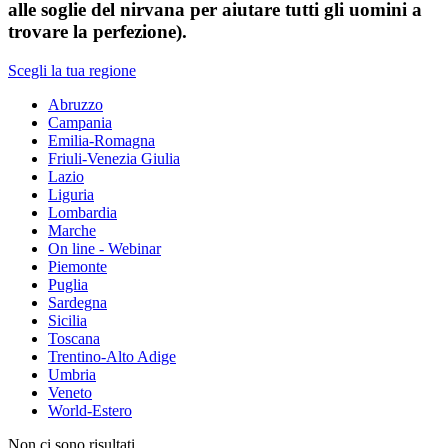
alle soglie del nirvana per aiutare tutti gli uomini a
trovare la perfezione).
Scegli la tua regione
Abruzzo
Campania
Emilia-Romagna
Friuli-Venezia Giulia
Lazio
Liguria
Lombardia
Marche
On line - Webinar
Piemonte
Puglia
Sardegna
Sicilia
Toscana
Trentino-Alto Adige
Umbria
Veneto
World-Estero
Non ci sono risultati.