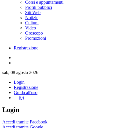
Corsi e appuntamenti
Profili pubblici
Siti Web
Notizie
Cultura
Video
Oroscopo
Promozioni
Registrazione
sab, 08 agosto 2026
Login
Registrazione
Guida all'uso
(0)
Login
Accedi tramite Facebook
Accedi tramite Google