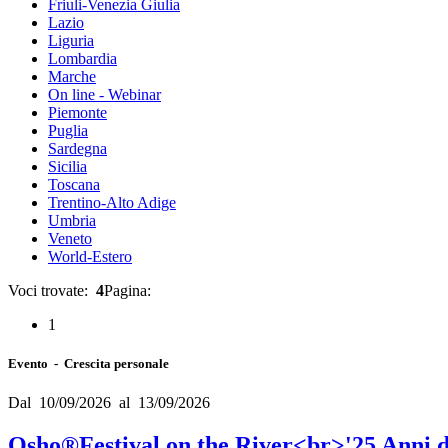
Friuli-Venezia Giulia
Lazio
Liguria
Lombardia
Marche
On line - Webinar
Piemonte
Puglia
Sardegna
Sicilia
Toscana
Trentino-Alto Adige
Umbria
Veneto
World-Estero
Voci trovate:
4
Pagina:
1
Evento - Crescita personale
Dal 10/09/2026 al 13/09/2026
Osho®Festival on the River<br>'25 Anni di