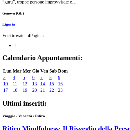
“guru”, troppe persone improvvisate e…
Genova
(GE)
Liguria
Voci trovate:
4
Pagina:
1
Calendario Appuntamenti:
Lun
Mar
Mer
Gio
Ven
Sab
Dom
3
4
5
6
7
8
9
10
11
12
13
14
15
16
17
18
19
20
21
22
23
Ultimi inseriti:
Viaggio / Vacanza / Ritiro
Ritiro Mindfulness: Il Risveglio della Pres