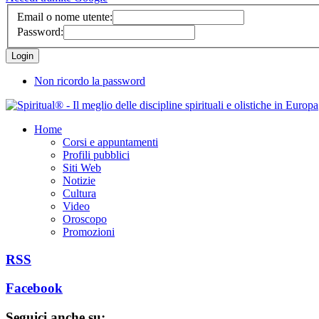
Email o nome utente:
Password:
Non ricordo la password
Home
Corsi e appuntamenti
Profili pubblici
Siti Web
Notizie
Cultura
Video
Oroscopo
Promozioni
RSS
Facebook
Seguici anche su: