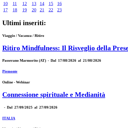
10
11
12
13
14
15
16
17
18
19
20
21
22
23
Ultimi inseriti:
Viaggio / Vacanza / Ritiro
Ritiro Mindfulness: Il Risveglio della Pres
Passerano Marmorito
(AT)
-
Dal 17/08/2026 al 21/08/2026
Piemonte
Online - Webinar
Connessione spirituale e Medianità
-
Dal 27/09/2025 al 27/09/2026
ITALIA