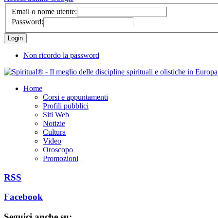
Email o nome utente:
Password:
Non ricordo la password
Home
Corsi e appuntamenti
Profili pubblici
Siti Web
Notizie
Cultura
Video
Oroscopo
Promozioni
RSS
Facebook
Seguici anche su: