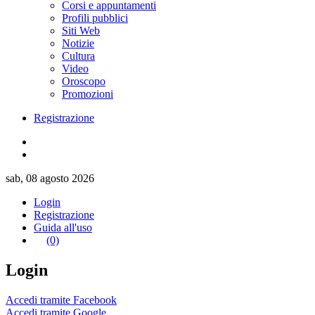
Corsi e appuntamenti
Profili pubblici
Siti Web
Notizie
Cultura
Video
Oroscopo
Promozioni
Registrazione
sab, 08 agosto 2026
Login
Registrazione
Guida all'uso
(0)
Login
Accedi tramite Facebook
Accedi tramite Google