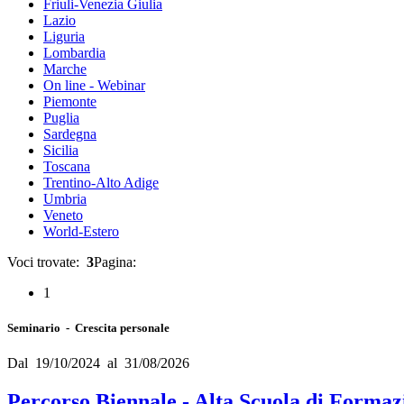
Friuli-Venezia Giulia
Lazio
Liguria
Lombardia
Marche
On line - Webinar
Piemonte
Puglia
Sardegna
Sicilia
Toscana
Trentino-Alto Adige
Umbria
Veneto
World-Estero
Voci trovate:
3
Pagina:
1
Seminario - Crescita personale
Dal 19/10/2024 al 31/08/2026
Percorso Biennale - Alta Scuola di Formaz