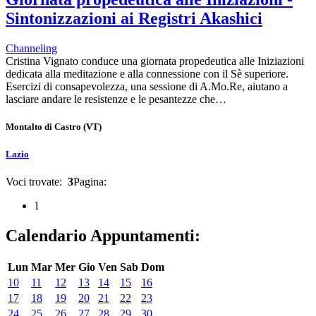
Sintonizzazioni ai Registri Akashici
Channeling
Cristina Vignato conduce una giornata propedeutica alle Iniziazioni
dedicata alla meditazione e alla connessione con il Sè superiore.
Esercizi di consapevolezza, una sessione di A.Mo.Re, aiutano a
lasciare andare le resistenze e le pesantezze che…
Montalto di Castro
(VT)
Lazio
Voci trovate:
3
Pagina:
1
Calendario Appuntamenti:
Lun
Mar
Mer
Gio
Ven
Sab
Dom
10
11
12
13
14
15
16
17
18
19
20
21
22
23
24
25
26
27
28
29
30