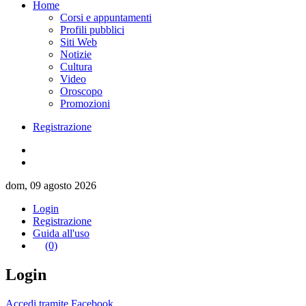
Home
Corsi e appuntamenti
Profili pubblici
Siti Web
Notizie
Cultura
Video
Oroscopo
Promozioni
Registrazione
dom, 09 agosto 2026
Login
Registrazione
Guida all'uso
(0)
Login
Accedi tramite Facebook