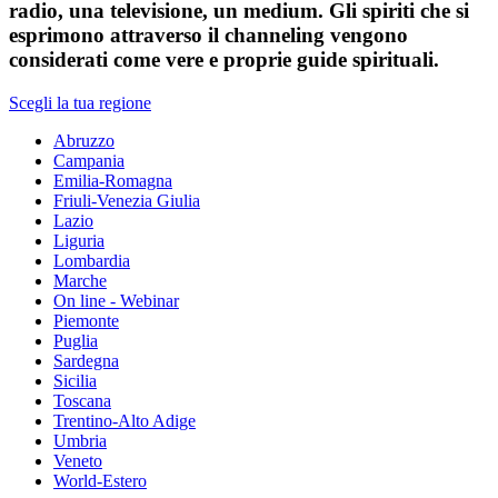
radio, una televisione, un medium. Gli spiriti che si
esprimono attraverso il channeling vengono
considerati come vere e proprie guide spirituali.
Scegli la tua regione
Abruzzo
Campania
Emilia-Romagna
Friuli-Venezia Giulia
Lazio
Liguria
Lombardia
Marche
On line - Webinar
Piemonte
Puglia
Sardegna
Sicilia
Toscana
Trentino-Alto Adige
Umbria
Veneto
World-Estero