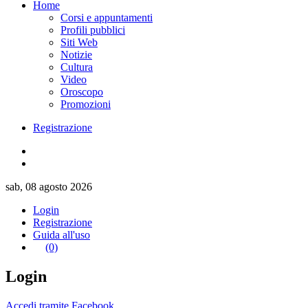
Home
Corsi e appuntamenti
Profili pubblici
Siti Web
Notizie
Cultura
Video
Oroscopo
Promozioni
Registrazione
sab, 08 agosto 2026
Login
Registrazione
Guida all'uso
(0)
Login
Accedi tramite Facebook