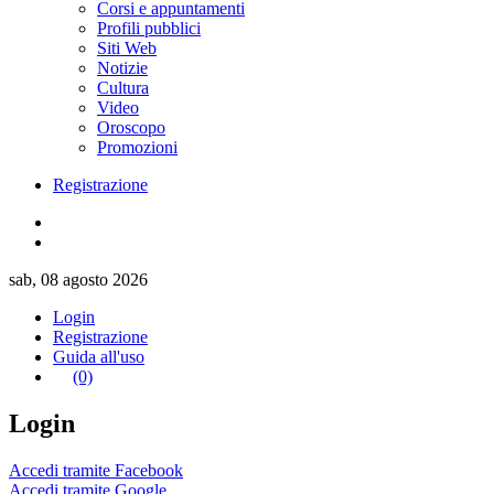
Corsi e appuntamenti
Profili pubblici
Siti Web
Notizie
Cultura
Video
Oroscopo
Promozioni
Registrazione
sab, 08 agosto 2026
Login
Registrazione
Guida all'uso
(0)
Login
Accedi tramite Facebook
Accedi tramite Google