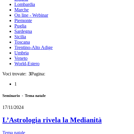
Lombardia
Marche
On line - Webinar
Piemonte
Puglia
Sardegna
Sicilia
Toscana
Trentino-Alto Adige
Umbria
Veneto
World-Estero
Voci trovate:
3
Pagina:
1
Seminario - Tema natale
17/11/2024
L’Astrologia rivela la Medianità
Tema natale