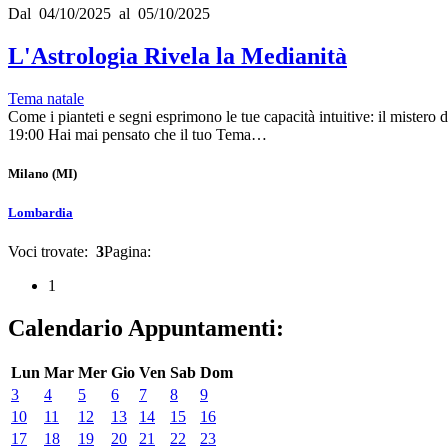
Dal 04/10/2025 al 05/10/2025
L'Astrologia Rivela la Medianità
Tema natale
Come i pianteti e segni esprimono le tue capacità intuitive: il mister
19:00 Hai mai pensato che il tuo Tema…
Milano
(MI)
Lombardia
Voci trovate:
3
Pagina:
1
Calendario Appuntamenti:
Lun
Mar
Mer
Gio
Ven
Sab
Dom
3
4
5
6
7
8
9
10
11
12
13
14
15
16
17
18
19
20
21
22
23