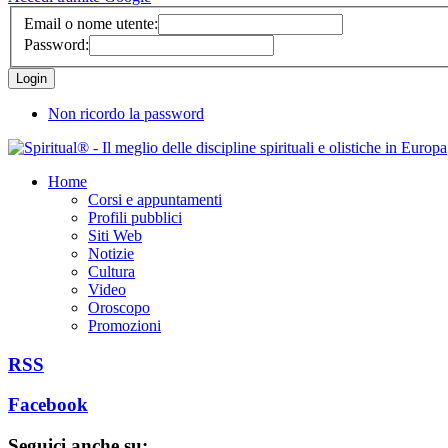
Email o nome utente:
Password:
Non ricordo la password
Home
Corsi e appuntamenti
Profili pubblici
Siti Web
Notizie
Cultura
Video
Oroscopo
Promozioni
RSS
Facebook
Seguici anche su: