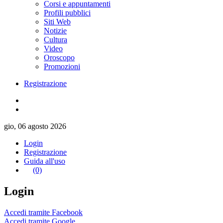
Corsi e appuntamenti
Profili pubblici
Siti Web
Notizie
Cultura
Video
Oroscopo
Promozioni
Registrazione
gio, 06 agosto 2026
Login
Registrazione
Guida all'uso
(0)
Login
Accedi tramite Facebook
Accedi tramite Google