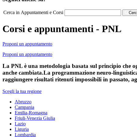
Cerca in Appuntamenti e Corsi
Cer
Corsi e appuntamenti - PNL
Proponi un appuntamento
Proponi un appuntamento
La PNL è una metodologia basata sul principio che og
anche cambiata.La programmazione neuro-linguistica è
raggiungere risultati ritenuti impossibili in passato,
Scegli la tua regione
Abruzzo
Campania
Emilia-Romagna
Friuli-Venezia Giulia
Lazio
Liguria
Lombardia