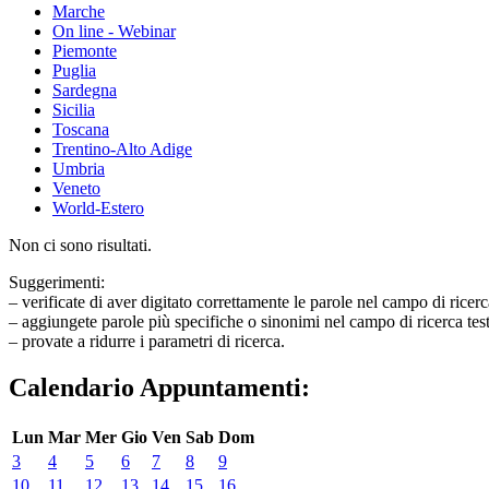
Marche
On line - Webinar
Piemonte
Puglia
Sardegna
Sicilia
Toscana
Trentino-Alto Adige
Umbria
Veneto
World-Estero
Non ci sono risultati.
Suggerimenti:
– verificate di aver digitato correttamente le parole nel campo di ricerc
– aggiungete parole più specifiche o sinonimi nel campo di ricerca tes
– provate a ridurre i parametri di ricerca.
Calendario Appuntamenti:
Lun
Mar
Mer
Gio
Ven
Sab
Dom
3
4
5
6
7
8
9
10
11
12
13
14
15
16