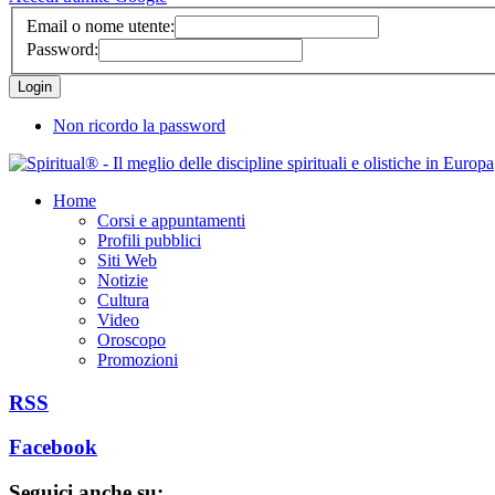
Email o nome utente:
Password:
Non ricordo la password
Home
Corsi e appuntamenti
Profili pubblici
Siti Web
Notizie
Cultura
Video
Oroscopo
Promozioni
RSS
Facebook
Seguici anche su: