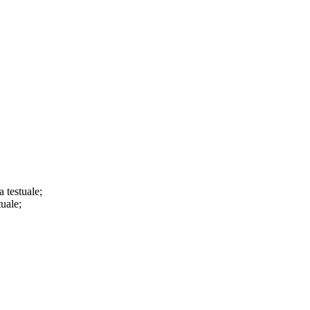
a testuale;
tuale;