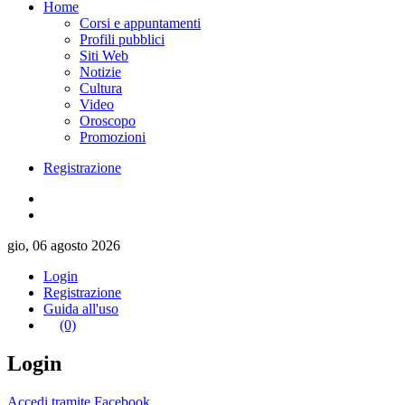
Home
Corsi e appuntamenti
Profili pubblici
Siti Web
Notizie
Cultura
Video
Oroscopo
Promozioni
Registrazione
gio, 06 agosto 2026
Login
Registrazione
Guida all'uso
(0)
Login
Accedi tramite Facebook