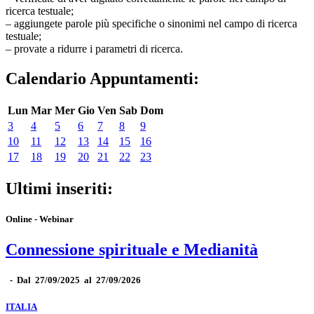
ricerca testuale;
– aggiungete parole più specifiche o sinonimi nel campo di ricerca
testuale;
– provate a ridurre i parametri di ricerca.
Calendario Appuntamenti:
Lun
Mar
Mer
Gio
Ven
Sab
Dom
3
4
5
6
7
8
9
10
11
12
13
14
15
16
17
18
19
20
21
22
23
Ultimi inseriti:
Online - Webinar
Connessione spirituale e Medianità
-
Dal 27/09/2025 al 27/09/2026
ITALIA