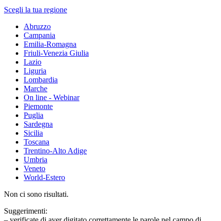
Scegli la tua regione
Abruzzo
Campania
Emilia-Romagna
Friuli-Venezia Giulia
Lazio
Liguria
Lombardia
Marche
On line - Webinar
Piemonte
Puglia
Sardegna
Sicilia
Toscana
Trentino-Alto Adige
Umbria
Veneto
World-Estero
Non ci sono risultati.
Suggerimenti:
– verificate di aver digitato correttamente le parole nel campo di