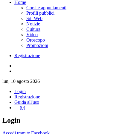
Home
Corsi e appuntamenti
Profili pubblici
Siti Web
Notizie
Cultura
Video
Oroscopo
Promozioni
Registrazione
lun, 10 agosto 2026
Login
Registrazione
Guida all'uso
(0)
Login
Accedi tramite Facebook