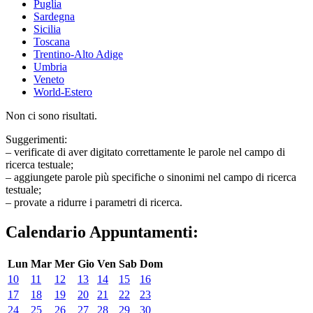
Puglia
Sardegna
Sicilia
Toscana
Trentino-Alto Adige
Umbria
Veneto
World-Estero
Non ci sono risultati.
Suggerimenti:
– verificate di aver digitato correttamente le parole nel campo di
ricerca testuale;
– aggiungete parole più specifiche o sinonimi nel campo di ricerca
testuale;
– provate a ridurre i parametri di ricerca.
Calendario Appuntamenti:
Lun
Mar
Mer
Gio
Ven
Sab
Dom
10
11
12
13
14
15
16
17
18
19
20
21
22
23
24
25
26
27
28
29
30