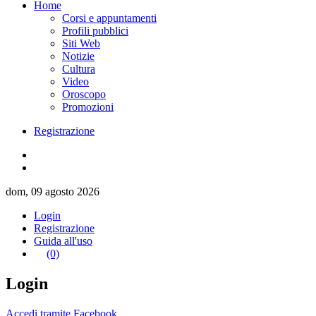
Home
Corsi e appuntamenti
Profili pubblici
Siti Web
Notizie
Cultura
Video
Oroscopo
Promozioni
Registrazione
dom, 09 agosto 2026
Login
Registrazione
Guida all'uso
(0)
Login
Accedi tramite Facebook