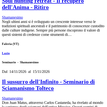
Soul hunting retreat - Il recupero
dell'Anima - Ritiro
Shamanesimo
Negli ultimi anni si è sviluppato un crescente interesse verso le
tradizioni spirituali ancestrali e il patrimonio di conoscenze custodito
dalle culture indigene. Sempre più persone riscoprono il valore di
questi sistemi di credenze come strumenti di…
Faleria
(VT)
Lazio
Seminario - Shamanesimo
Dal 14/11/2026 al 15/11/2026
Il sussurro dell'Infinito - Seminario di
Sciamanismo Tolteco
Shamanesimo
Don Juan Matus, attraverso Carlos Castaneda, ha rivelato al mondo
la sapienza degli sciamani dell'antico Messico. Questi uomini di