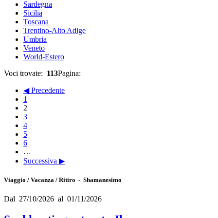
Sardegna
Sicilia
Toscana
Trentino-Alto Adige
Umbria
Veneto
World-Estero
Voci trovate:
113
Pagina:
◀ Precedente
1
2
3
4
5
6
…
Successiva ▶
Viaggio / Vacanza / Ritiro - Shamanesimo
Dal 27/10/2026 al 01/11/2026