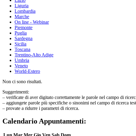
Lazio
Liguria
Lombardia
Marche
On line - Webinar
Piemonte
Puglia
Sardegna
Sicilia
Toscana
Trentino-Alto Adige
Umbria
Veneto
World-Estero
Non ci sono risultati.
Suggerimenti:
– verificate di aver digitato correttamente le parole nel campo di ricerc
– aggiungete parole più specifiche o sinonimi nel campo di ricerca tes
– provate a ridurre i parametri di ricerca.
Calendario Appuntamenti:
Lun
Mar
Mer
Gio
Ven
Sab
Dom