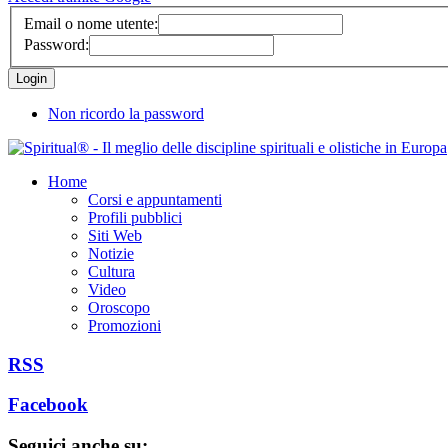
Email o nome utente:
Password:
Non ricordo la password
Home
Corsi e appuntamenti
Profili pubblici
Siti Web
Notizie
Cultura
Video
Oroscopo
Promozioni
RSS
Facebook
Seguici anche su: