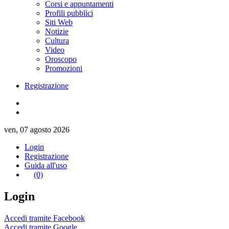
Corsi e appuntamenti
Profili pubblici
Siti Web
Notizie
Cultura
Video
Oroscopo
Promozioni
Registrazione
ven, 07 agosto 2026
Login
Registrazione
Guida all'uso
(0)
Login
Accedi tramite Facebook
Accedi tramite Google