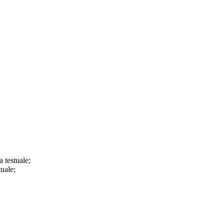
a testuale;
tuale;