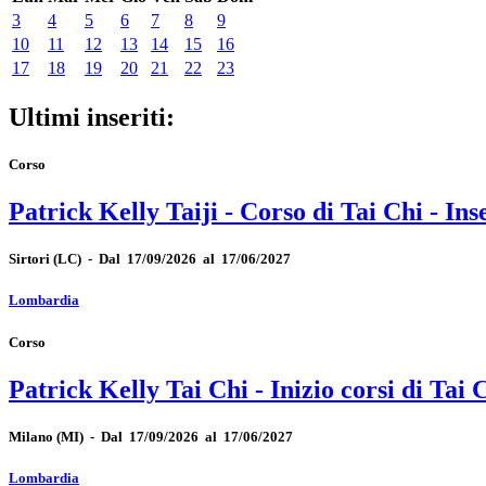
3
4
5
6
7
8
9
10
11
12
13
14
15
16
17
18
19
20
21
22
23
Ultimi inseriti:
Corso
Patrick Kelly Taiji - Corso di Tai Chi - I
Sirtori
(LC)
-
Dal 17/09/2026 al 17/06/2027
Lombardia
Corso
Patrick Kelly Tai Chi - Inizio corsi di Tai 
Milano
(MI)
-
Dal 17/09/2026 al 17/06/2027
Lombardia