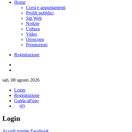
Home
Corsi e appuntamenti
Profili pubblici
Siti Web
Notizie
Cultura
Video
Oroscopo
Promozioni
Registrazione
sab, 08 agosto 2026
Login
Registrazione
Guida all'uso
(0)
Login
Accedi tramite Facebook