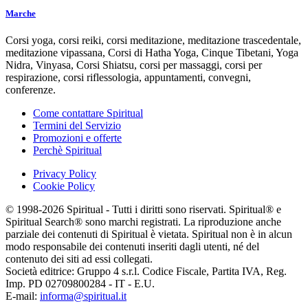
Marche
Corsi yoga, corsi reiki, corsi meditazione, meditazione trascedentale,
meditazione vipassana, Corsi di Hatha Yoga, Cinque Tibetani, Yoga
Nidra, Vinyasa, Corsi Shiatsu, corsi per massaggi, corsi per
respirazione, corsi riflessologia, appuntamenti, convegni,
conferenze.
Come contattare Spiritual
Termini del Servizio
Promozioni e offerte
Perchè Spiritual
Privacy Policy
Cookie Policy
© 1998-2026 Spiritual - Tutti i diritti sono riservati. Spiritual® e
Spiritual Search® sono marchi registrati. La riproduzione anche
parziale dei contenuti di Spiritual è vietata. Spiritual non è in alcun
modo responsabile dei contenuti inseriti dagli utenti, né del
contenuto dei siti ad essi collegati.
Società editrice: Gruppo 4 s.r.l. Codice Fiscale, Partita IVA, Reg.
Imp. PD 02709800284 - IT - E.U.
E-mail:
informa@spiritual.it