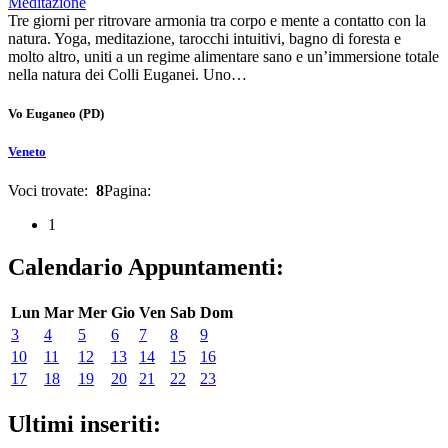
Meditazione
Tre giorni per ritrovare armonia tra corpo e mente a contatto con la
natura. Yoga, meditazione, tarocchi intuitivi, bagno di foresta e
molto altro, uniti a un regime alimentare sano e un’immersione totale
nella natura dei Colli Euganei. Uno…
Vo Euganeo
(PD)
Veneto
Voci trovate:
8
Pagina:
1
Calendario Appuntamenti:
Lun
Mar
Mer
Gio
Ven
Sab
Dom
3
4
5
6
7
8
9
10
11
12
13
14
15
16
17
18
19
20
21
22
23
Ultimi inseriti: