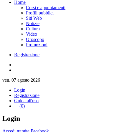
Home
Corsi e appuntamenti
Profili pubblici
Siti Web
Notizie
Cultura
Video
Oroscopo
Promozioni
Registrazione
ven, 07 agosto 2026
Login
Registrazione
Guida all'uso
(0)
Login
Accedi tramite Facebook