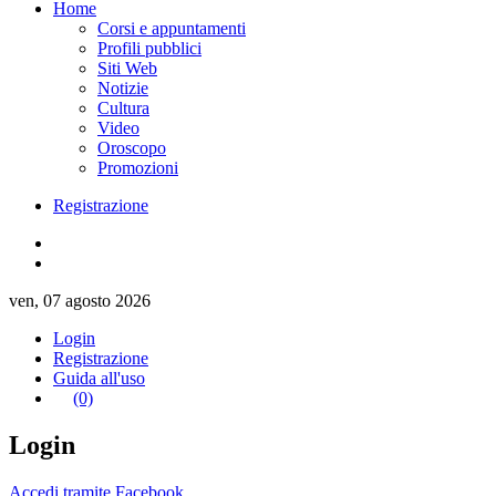
Home
Corsi e appuntamenti
Profili pubblici
Siti Web
Notizie
Cultura
Video
Oroscopo
Promozioni
Registrazione
ven, 07 agosto 2026
Login
Registrazione
Guida all'uso
(0)
Login
Accedi tramite Facebook