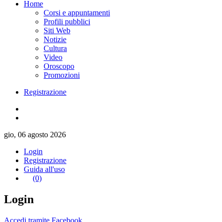
Home
Corsi e appuntamenti
Profili pubblici
Siti Web
Notizie
Cultura
Video
Oroscopo
Promozioni
Registrazione
gio, 06 agosto 2026
Login
Registrazione
Guida all'uso
(0)
Login
Accedi tramite Facebook