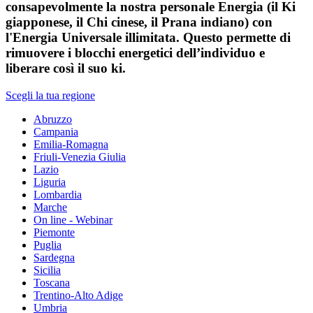
consapevolmente la nostra personale Energia (il Ki
giapponese, il Chi cinese, il Prana indiano) con
l'Energia Universale illimitata. Questo permette di
rimuovere i blocchi energetici dell’individuo e
liberare così il suo ki.
Scegli la tua regione
Abruzzo
Campania
Emilia-Romagna
Friuli-Venezia Giulia
Lazio
Liguria
Lombardia
Marche
On line - Webinar
Piemonte
Puglia
Sardegna
Sicilia
Toscana
Trentino-Alto Adige
Umbria