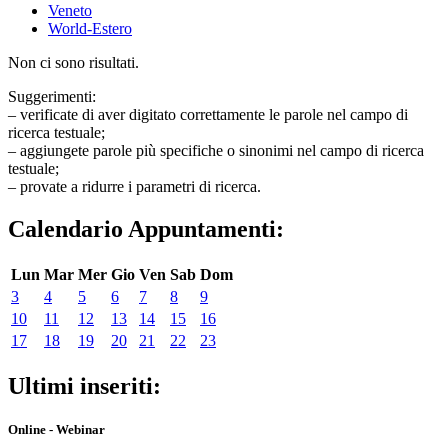
Veneto
World-Estero
Non ci sono risultati.
Suggerimenti:
– verificate di aver digitato correttamente le parole nel campo di
ricerca testuale;
– aggiungete parole più specifiche o sinonimi nel campo di ricerca
testuale;
– provate a ridurre i parametri di ricerca.
Calendario Appuntamenti:
Lun
Mar
Mer
Gio
Ven
Sab
Dom
3
4
5
6
7
8
9
10
11
12
13
14
15
16
17
18
19
20
21
22
23
Ultimi inseriti:
Online - Webinar