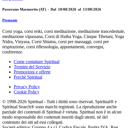
Passerano Marmorito
(AT)
-
Dal 10/08/2026 al 13/08/2026
Piemonte
Corsi yoga, corsi reiki, corsi meditazione, meditazione trascedentale,
meditazione vipassana, Corsi di Hatha Yoga, Cinque Tibetani, Yoga
Nidra, Vinyasa, Corsi Shiatsu, corsi per massaggi, corsi per
respirazione, corsi riflessologia, appuntamenti, convegni,
conferenze.
Come contattare Spiritual
Termini del Servizio
Promozioni e offerte
Perchè Spiritual
Privacy Policy
Cookie Policy
© 1998-2026 Spiritual - Tutti i diritti sono riservati. Spiritual® e
Spiritual Search® sono marchi registrati. La riproduzione anche
parziale dei contenuti di Spiritual è vietata. Spiritual non è in alcun
modo responsabile dei contenuti inseriti dagli utenti, né del
contenuto dei siti ad essi collegati.
Società editrice: Gruppo 4 s.r.l. Codice Fiscale, Partita IVA, Reg.