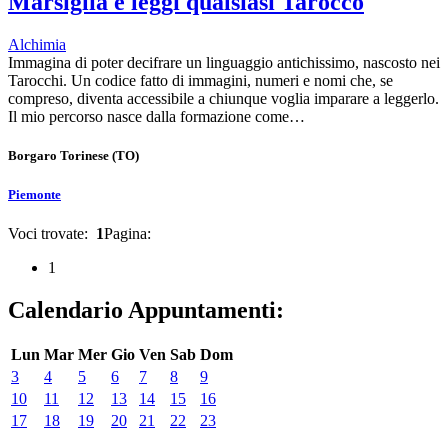
Marsiglia e leggi qualsiasi Tarocco
Alchimia
Immagina di poter decifrare un linguaggio antichissimo, nascosto nei
Tarocchi. Un codice fatto di immagini, numeri e nomi che, se
compreso, diventa accessibile a chiunque voglia imparare a leggerlo.
Il mio percorso nasce dalla formazione come…
Borgaro Torinese
(TO)
Piemonte
Voci trovate:
1
Pagina:
1
Calendario Appuntamenti:
Lun
Mar
Mer
Gio
Ven
Sab
Dom
3
4
5
6
7
8
9
10
11
12
13
14
15
16
17
18
19
20
21
22
23