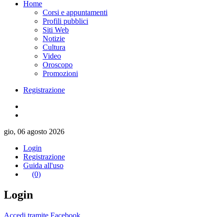
Home
Corsi e appuntamenti
Profili pubblici
Siti Web
Notizie
Cultura
Video
Oroscopo
Promozioni
Registrazione
gio, 06 agosto 2026
Login
Registrazione
Guida all'uso
(0)
Login
Accedi tramite Facebook