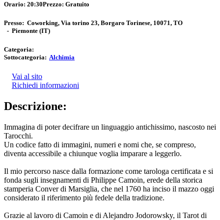
Orario:
20:30
Prezzo:
Gratuito
Presso:
Coworking, Via torino 23, Borgaro Torinese, 10071, TO
-
Piemonte
(IT)
Categoria:
Sottocategoria:
Alchimia
Vai al sito
Richiedi informazioni
Descrizione:
Immagina di poter decifrare un linguaggio antichissimo, nascosto nei
Tarocchi.
Un codice fatto di immagini, numeri e nomi che, se compreso,
diventa accessibile a chiunque voglia imparare a leggerlo.
Il mio percorso nasce dalla formazione come tarologa certificata e si
fonda sugli insegnamenti di Philippe Camoin, erede della storica
stamperia Conver di Marsiglia, che nel 1760 ha inciso il mazzo oggi
considerato il riferimento più fedele della tradizione.
Grazie al lavoro di Camoin e di Alejandro Jodorowsky, il Tarot di