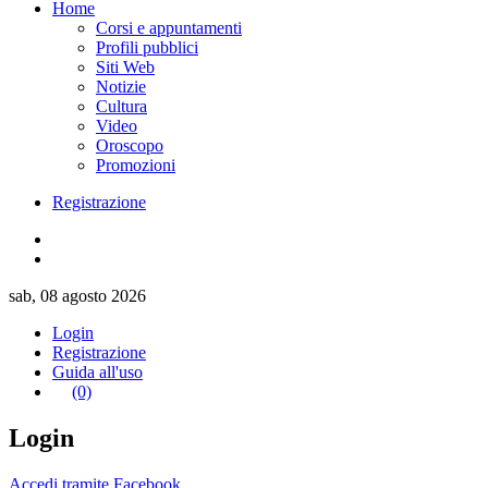
Home
Corsi e appuntamenti
Profili pubblici
Siti Web
Notizie
Cultura
Video
Oroscopo
Promozioni
Registrazione
sab, 08 agosto 2026
Login
Registrazione
Guida all'uso
(0)
Login
Accedi tramite Facebook