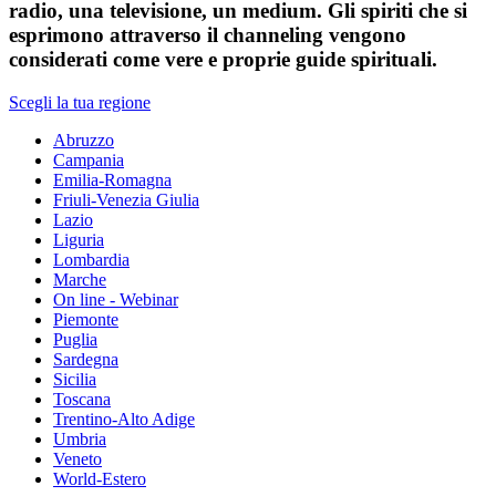
radio, una televisione, un medium. Gli spiriti che si
esprimono attraverso il channeling vengono
considerati come vere e proprie guide spirituali.
Scegli la tua regione
Abruzzo
Campania
Emilia-Romagna
Friuli-Venezia Giulia
Lazio
Liguria
Lombardia
Marche
On line - Webinar
Piemonte
Puglia
Sardegna
Sicilia
Toscana
Trentino-Alto Adige
Umbria
Veneto
World-Estero