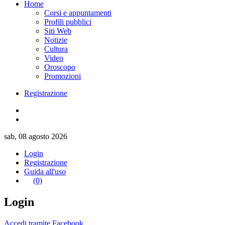
Home
Corsi e appuntamenti
Profili pubblici
Siti Web
Notizie
Cultura
Video
Oroscopo
Promozioni
Registrazione
sab, 08 agosto 2026
Login
Registrazione
Guida all'uso
(0)
Login
Accedi tramite Facebook