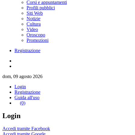
Corsi e appuntamenti
Profili pubblici
Siti Web
Notizie
Cultura
Video
Oroscopo
Promozioni
Registrazione
dom, 09 agosto 2026
Login
Registrazione
Guida all'uso
(0)
Login
Accedi tramite Facebook
Accedi tramite Google