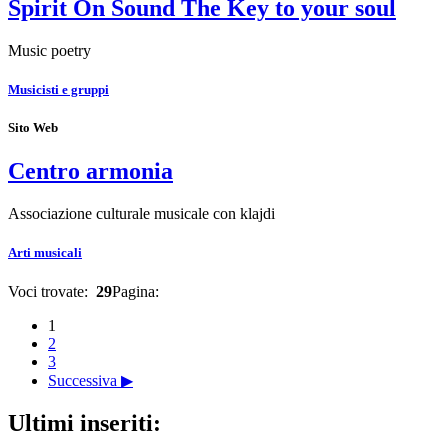
Spirit On Sound The Key to your soul
Music poetry
Musicisti e gruppi
Sito Web
Centro armonia
Associazione culturale musicale con klajdi
Arti musicali
Voci trovate:
29
Pagina:
1
2
3
Successiva ▶
Ultimi inseriti: