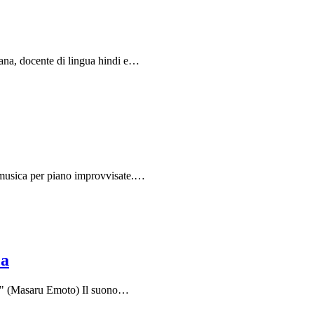
iana, docente di lingua hindi e…
i musica per piano improvvisate.…
ca
ssa." (Masaru Emoto) Il suono…