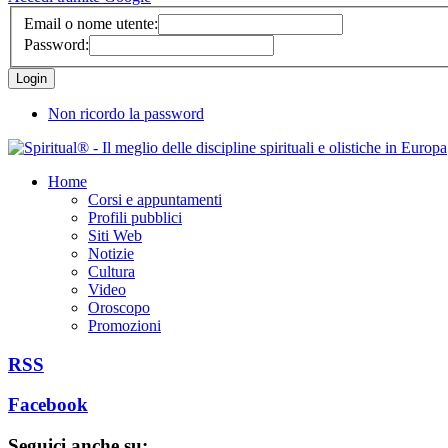
Email o nome utente:
Password:
Non ricordo la password
Home
Corsi e appuntamenti
Profili pubblici
Siti Web
Notizie
Cultura
Video
Oroscopo
Promozioni
RSS
Facebook
Seguici anche su: