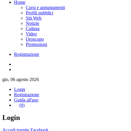
Home
Corsi e appuntamenti
Profili pubblici
Siti Web
Notizie
Cultura
Video
Oroscopo
Promozioni
Registrazione
gio, 06 agosto 2026
Login
Registrazione
Guida all'uso
(0)
Login
Accedi tramite Facebook