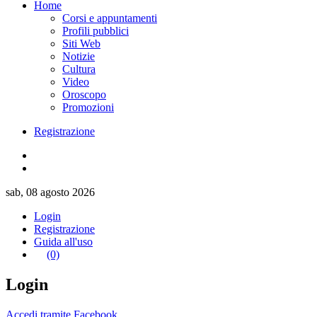
Home
Corsi e appuntamenti
Profili pubblici
Siti Web
Notizie
Cultura
Video
Oroscopo
Promozioni
Registrazione
sab, 08 agosto 2026
Login
Registrazione
Guida all'uso
(0)
Login
Accedi tramite Facebook