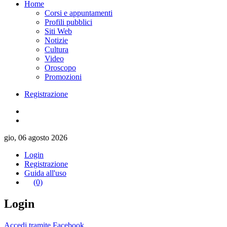
Home
Corsi e appuntamenti
Profili pubblici
Siti Web
Notizie
Cultura
Video
Oroscopo
Promozioni
Registrazione
gio, 06 agosto 2026
Login
Registrazione
Guida all'uso
(0)
Login
Accedi tramite Facebook