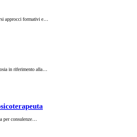
rsi approcci formativi e…
losia in riferimento alla…
psicoterapeuta
ola per consulenze…