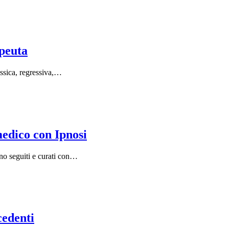
apeuta
assica, regressiva,…
edico con Ipnosi
ono seguiti e curati con…
cedenti