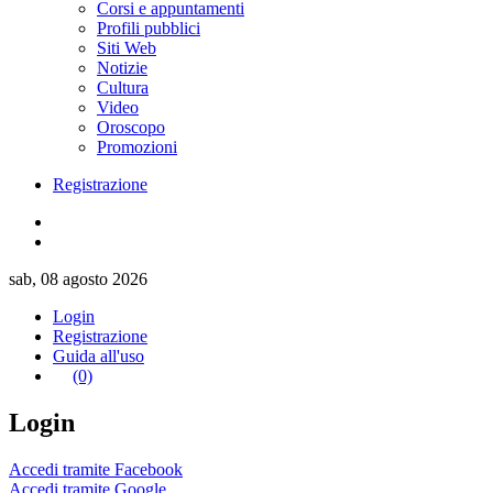
Corsi e appuntamenti
Profili pubblici
Siti Web
Notizie
Cultura
Video
Oroscopo
Promozioni
Registrazione
sab, 08 agosto 2026
Login
Registrazione
Guida all'uso
(0)
Login
Accedi tramite Facebook
Accedi tramite Google