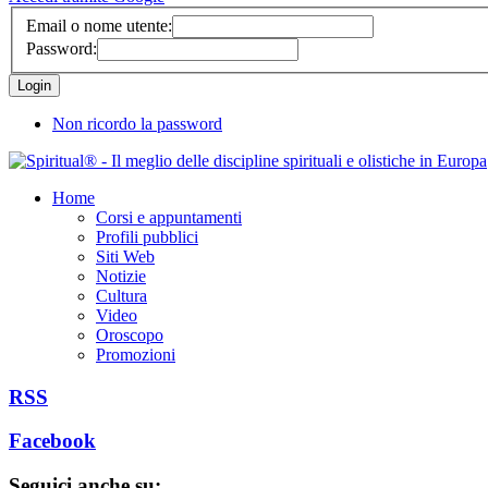
Email o nome utente:
Password:
Non ricordo la password
Home
Corsi e appuntamenti
Profili pubblici
Siti Web
Notizie
Cultura
Video
Oroscopo
Promozioni
RSS
Facebook
Seguici anche su: