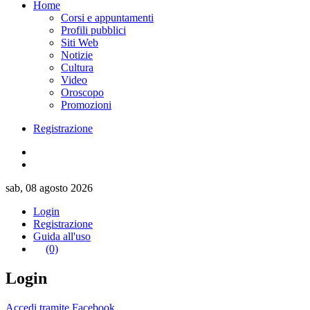
Home
Corsi e appuntamenti
Profili pubblici
Siti Web
Notizie
Cultura
Video
Oroscopo
Promozioni
Registrazione
sab, 08 agosto 2026
Login
Registrazione
Guida all'uso
(0)
Login
Accedi tramite Facebook