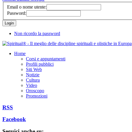
Email o nome utente:
Password:
Non ricordo la password
Home
Corsi e appuntamenti
Profili pubblici
Siti Web
Notizie
Cultura
Video
Oroscopo
Promozioni
RSS
Facebook
Seguici anche su: