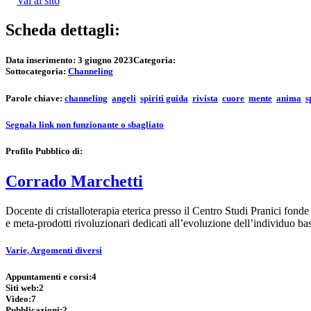
Vai al sito
Scheda dettagli:
Data inserimento:
3 giugno 2023
Categoria:
Sottocategoria:
Channeling
Parole chiave:
channeling
angeli
spiriti guida
rivista
cuore
mente
anima
s
Segnala link non funzionante o sbagliato
Profilo Pubblico di:
Corrado Marchetti
Docente di cristalloterapia eterica presso il Centro Studi Pranici fonde 
e meta-prodotti rivoluzionari dedicati all’evoluzione dell’individuo b
Varie, Argomenti diversi
Appuntamenti e corsi:
4
Siti web:
2
Video:
7
Pubblicazioni:
2