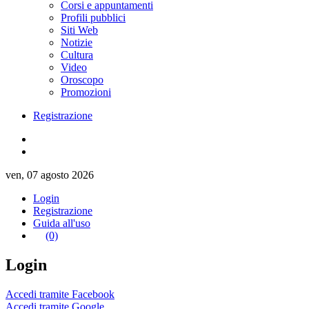
Corsi e appuntamenti
Profili pubblici
Siti Web
Notizie
Cultura
Video
Oroscopo
Promozioni
Registrazione
ven, 07 agosto 2026
Login
Registrazione
Guida all'uso
(0)
Login
Accedi tramite Facebook
Accedi tramite Google