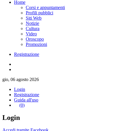
Home
Corsi e appuntamenti
Profili pubblici
Siti Web
Notizie
Cultura
Video
Oroscopo
Promozioni
Registrazione
gio, 06 agosto 2026
Login
Registrazione
Guida all'uso
(0)
Login
Accedi tramite Facebook