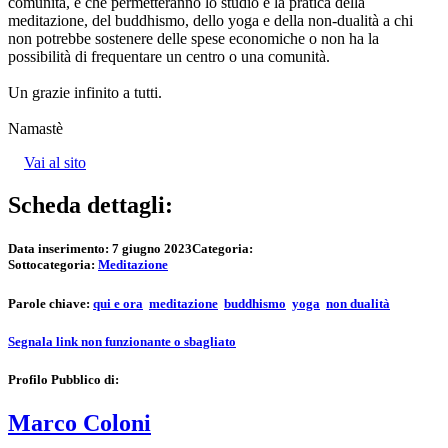
comunità, e che permetteranno lo studio e la pratica della
meditazione, del buddhismo, dello yoga e della non-dualità a chi
non potrebbe sostenere delle spese economiche o non ha la
possibilità di frequentare un centro o una comunità.
Un grazie infinito a tutti.
Namastè
Vai al sito
Scheda dettagli:
Data inserimento:
7 giugno 2023
Categoria:
Sottocategoria:
Meditazione
Parole chiave:
qui e ora
meditazione
buddhismo
yoga
non dualità
Segnala link non funzionante o sbagliato
Profilo Pubblico di:
Marco Coloni