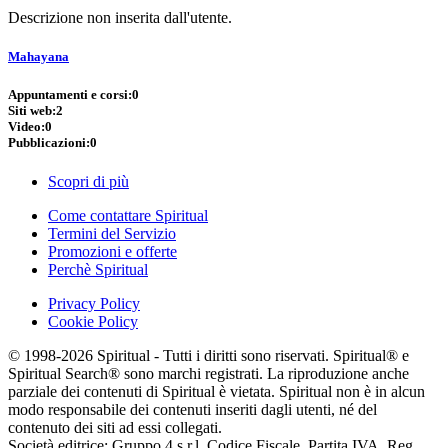
Descrizione non inserita dall'utente.
Mahayana
Appuntamenti e corsi:
0
Siti web:
2
Video:
0
Pubblicazioni:
0
Scopri di più
Come contattare Spiritual
Termini del Servizio
Promozioni e offerte
Perchè Spiritual
Privacy Policy
Cookie Policy
© 1998-2026 Spiritual - Tutti i diritti sono riservati. Spiritual® e
Spiritual Search® sono marchi registrati. La riproduzione anche
parziale dei contenuti di Spiritual è vietata. Spiritual non è in alcun
modo responsabile dei contenuti inseriti dagli utenti, né del
contenuto dei siti ad essi collegati.
Società editrice: Gruppo 4 s.r.l. Codice Fiscale, Partita IVA, Reg.