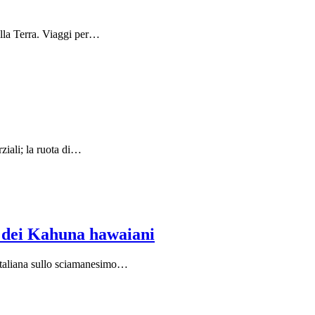
ella Terra. Viaggi per…
rziali; la ruota di…
e dei Kahuna hawaiani
 italiana sullo sciamanesimo…