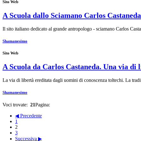
Sito Web
A Scuola dallo Sciamano Carlos Castaneda
Il sito italiano dedicato al grande antropologo - sciamano Carlos Cas
Shamanesimo
Sito Web
A Scuola da Carlos Castaneda. Una via di l
La via di libertà ereditata dagli uomini di conoscenza toltechi. La tr
Shamanesimo
Voci trovate:
21
Pagina:
◀ Precedente
1
2
3
Successiva ▶