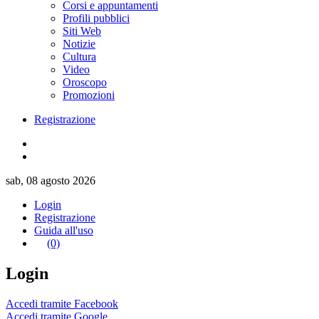
Corsi e appuntamenti
Profili pubblici
Siti Web
Notizie
Cultura
Video
Oroscopo
Promozioni
Registrazione
sab, 08 agosto 2026
Login
Registrazione
Guida all'uso
(0)
Login
Accedi tramite Facebook
Accedi tramite Google