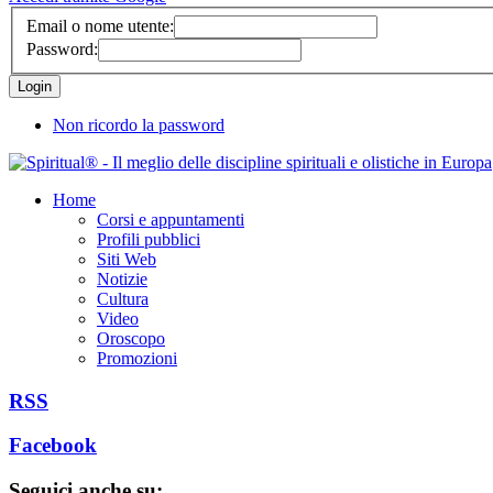
Email o nome utente:
Password:
Non ricordo la password
Home
Corsi e appuntamenti
Profili pubblici
Siti Web
Notizie
Cultura
Video
Oroscopo
Promozioni
RSS
Facebook
Seguici anche su: