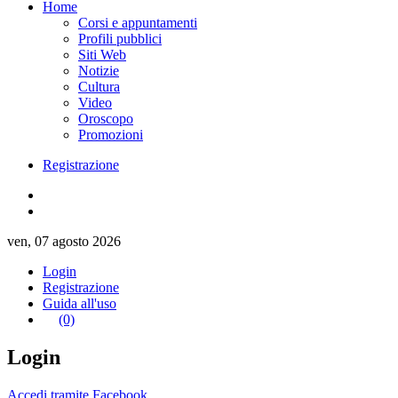
Home
Corsi e appuntamenti
Profili pubblici
Siti Web
Notizie
Cultura
Video
Oroscopo
Promozioni
Registrazione
ven, 07 agosto 2026
Login
Registrazione
Guida all'uso
(0)
Login
Accedi tramite Facebook