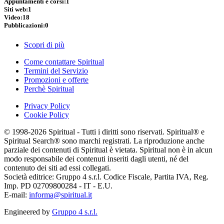
Appuntamenti e corsi:
1
Siti web:
1
Video:
18
Pubblicazioni:
0
Scopri di più
Come contattare Spiritual
Termini del Servizio
Promozioni e offerte
Perchè Spiritual
Privacy Policy
Cookie Policy
© 1998-2026 Spiritual - Tutti i diritti sono riservati. Spiritual® e
Spiritual Search® sono marchi registrati. La riproduzione anche
parziale dei contenuti di Spiritual è vietata. Spiritual non è in alcun
modo responsabile dei contenuti inseriti dagli utenti, né del
contenuto dei siti ad essi collegati.
Società editrice: Gruppo 4 s.r.l. Codice Fiscale, Partita IVA, Reg.
Imp. PD 02709800284 - IT - E.U.
E-mail:
informa@spiritual.it
Engineered by
Gruppo 4 s.r.l.