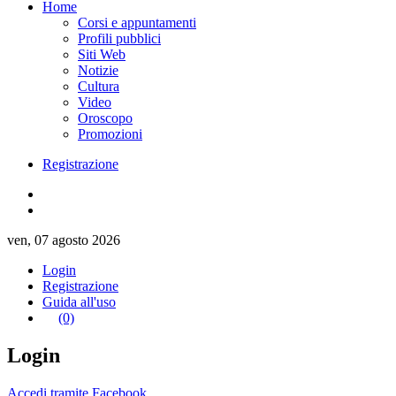
Home
Corsi e appuntamenti
Profili pubblici
Siti Web
Notizie
Cultura
Video
Oroscopo
Promozioni
Registrazione
ven, 07 agosto 2026
Login
Registrazione
Guida all'uso
(0)
Login
Accedi tramite Facebook