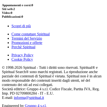
Appuntamenti e corsi:
0
Siti web:
2
Video:
0
Pubblicazioni:
0
Scopri di più
Come contattare Spiritual
Termini del Servizio
Promozioni e offerte
Perchè Spiritual
Privacy Policy
Cookie Policy
© 1998-2026 Spiritual - Tutti i diritti sono riservati. Spiritual® e
Spiritual Search® sono marchi registrati. La riproduzione anche
parziale dei contenuti di Spiritual è vietata. Spiritual non è in alcun
modo responsabile dei contenuti inseriti dagli utenti, né del
contenuto dei siti ad essi collegati.
Società editrice: Gruppo 4 s.r.l. Codice Fiscale, Partita IVA, Reg.
Imp. PD 02709800284 - IT - E.U.
E-mail:
informa@spiritual.it
Engineered by
Gruppo 4 s.r.l.