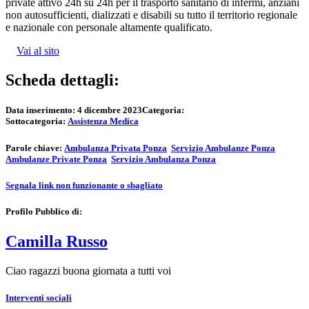
private attivo 24h su 24h per il trasporto sanitario di infermi, anziani
non autosufficienti, dializzati e disabili su tutto il territorio regionale
e nazionale con personale altamente qualificato.
Vai al sito
Scheda dettagli:
Data inserimento:
4 dicembre 2023
Categoria:
Sottocategoria:
Assistenza Medica
Parole chiave:
Ambulanza Privata Ponza
Servizio Ambulanze Ponza
Ambulanze Private Ponza
Servizio Ambulanza Ponza
Segnala link non funzionante o sbagliato
Profilo Pubblico di:
Camilla Russo
Ciao ragazzi buona giornata a tutti voi
Interventi sociali