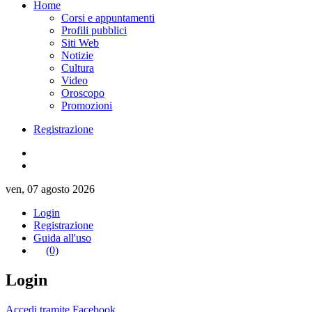
Home
Corsi e appuntamenti
Profili pubblici
Siti Web
Notizie
Cultura
Video
Oroscopo
Promozioni
Registrazione
ven, 07 agosto 2026
Login
Registrazione
Guida all'uso
(0)
Login
Accedi tramite Facebook