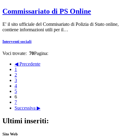
Commissariato di PS Online
E' il sito ufficiale del Commisariato di Polizia di Stato online,
contiene informazioni utili per il…
Interventi sociali
Voci trovate:
70
Pagina:
◀ Precedente
1
2
3
4
5
6
7
Successiva ▶
Ultimi inseriti:
Sito Web