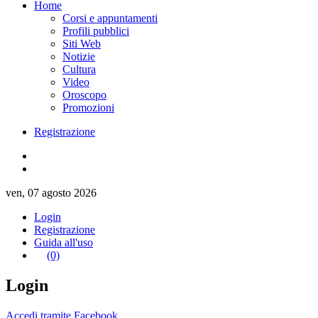
Home
Corsi e appuntamenti
Profili pubblici
Siti Web
Notizie
Cultura
Video
Oroscopo
Promozioni
Registrazione
ven, 07 agosto 2026
Login
Registrazione
Guida all'uso
(0)
Login
Accedi tramite Facebook