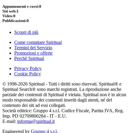
Appuntamenti e corsi:
0
Siti web:
1
Video:
0
Pubblicazioni:
0
Scopri di più
Come contattare Spiritual
Termini del Servizio
Promozioni e offerte
Perchè Spiritual
Privacy Policy
Cookie Policy
© 1998-2026 Spiritual - Tutti i diritti sono riservati. Spiritual® e
Spiritual Search® sono marchi registrati. La riproduzione anche
parziale dei contenuti di Spiritual è vietata. Spiritual non è in alcun
modo responsabile dei contenuti inseriti dagli utenti, né del
contenuto dei siti ad essi collegati.
Società editrice: Gruppo 4 s.r.l. Codice Fiscale, Partita IVA, Reg.
Imp. PD 02709800284 - IT - E.U.
E-mail:
informa@spiritual.it
Engineered by
Gruppo 4 s.r.l.