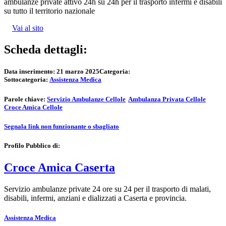
ambulanze private attivo 24h su 24h per il trasporto infermi e disabili
su tutto il territorio nazionale
Vai al sito
Scheda dettagli:
Data inserimento:
21 marzo 2025
Categoria:
Sottocategoria:
Assistenza Medica
Parole chiave:
Servizio Ambulanze Cellole
Ambulanza Privata Cellole
Croce Amica Cellole
Segnala link non funzionante o sbagliato
Profilo Pubblico di:
Croce Amica Caserta
Servizio ambulanze private 24 ore su 24 per il trasporto di malati,
disabili, infermi, anziani e dializzati a Caserta e provincia.
Assistenza Medica