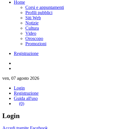
Home
Corsi e appuntamenti
Profili pubblici
Siti Web
Notizie
Cultura
Video
Oroscopo
Promozioni
Registrazione
ven, 07 agosto 2026
Login
Registrazione
Guida all'uso
(0)
Login
Accedi tramite Facebook