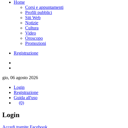
Home
Corsi e appuntamenti
Profili pubblici
Siti Web
Notizie
Cultura
Video
Oroscopo
Promozioni
Registrazione
gio, 06 agosto 2026
Login
Registrazione
Guida all'uso
(0)
Login
Accedi tramite Facebook