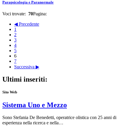
Parapsicologia e Paranormale
Voci trovate:
70
Pagina:
◀ Precedente
1
2
3
4
5
6
7
Successiva ▶
Ultimi inseriti:
Sito Web
Sistema Uno e Mezzo
Sono Stefania De Benedetti, operatrice olistica con 25 anni di
esperienza nella ricerca e nella…