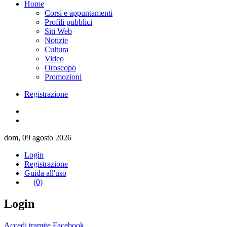
Home
Corsi e appuntamenti
Profili pubblici
Siti Web
Notizie
Cultura
Video
Oroscopo
Promozioni
Registrazione
dom, 09 agosto 2026
Login
Registrazione
Guida all'uso
(0)
Login
Accedi tramite Facebook